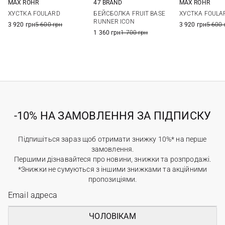
MAX ROHR
47 BRAND
MAX ROHR
One size
One size
One si
ХУСТКА FOULARD
БЕЙСБОЛКА FRUIT BASE
ХУСТКА FOULA
RUNNER ICON
3 920 грн
5 600 грн
3 920 грн
5 600 
1 360 грн
1 700 грн
-10% НА ЗАМОВЛЕННЯ ЗА ПІДПИСКУ
Підпишіться зараз щоб отримати знижку 10%* на перше
замовлення.
Першими дізнавайтеся про новини, знижки та розпродажі.
*Знижки не сумуються з іншими знижками та акційними
пропозиціями.
ЧОЛОВІКАМ