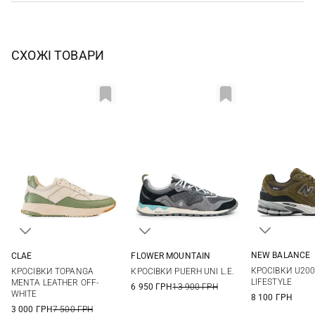
СХОЖІ ТОВАРИ
NEW BALANCE
CLAE
FLOWER MOUNTAIN
8 US
8,5 US
7 US
8 US
9 US
10 US
40
41
42
43
КРОСІВКИ U20
КРОСІВКИ TOPANGA
КРОСІВКИ PUERH UNI L.E.
10 US
10,5 US
11 US
44
45
46
LIFESTYLE
MENTA LEATHER OFF-
6 950 ГРН
13 900 ГРН
WHITE
12 US
8 100 ГРН
3 000 ГРН
7 500 ГРН