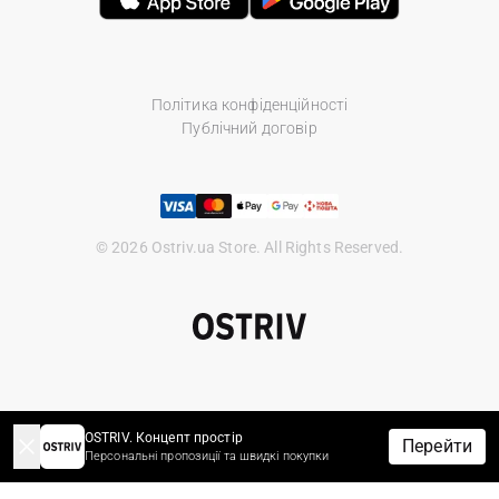
Політика конфіденційності
Публічний договір
© 2026 Ostriv.ua Store. All Rights Reserved.
OSTRIV. Концепт простір
Перейти
Персональні пропозиції та швидкі покупки