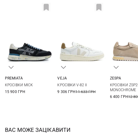
PREMIATA
VEJA
ZESPA
39
40
41
42
41
42
43
44
40
41
КРОСІВКИ MICK
КРОСІВКИ V-82 II
КРОСІВКИ ZSP2
43
44
45
46
45
44
45
MONOCHROME
15 900 ГРН
9 306 ГРН
11 633 ГРН
6 400 ГРН
12 80
ВАС МОЖЕ ЗАЦІКАВИТИ