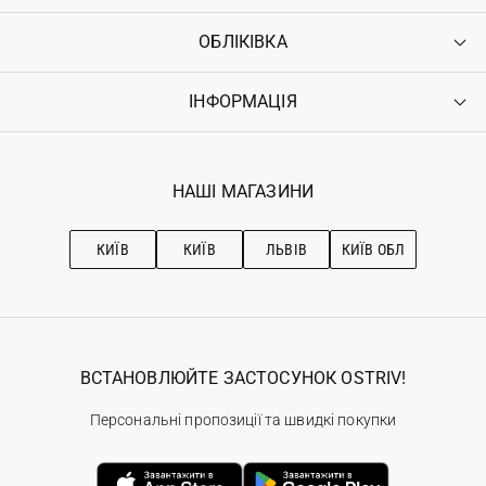
ОБЛІКІВКА
Контакти
Доставка
Оплата
ІНФОРМАЦІЯ
Увійти
Повернення
Реєстрація
Гарантія
Мої замовлення
Програма лояльності
Вакансії
Обране
Наші магазини
НАШІ МАГАЗИНИ
Ostriv Club+
Про OSTRIV
Підписка на новини
Рекомендації з догляду
КИЇВ
КИЇВ
ЛЬВІВ
КИЇВ ОБЛ
ВСТАНОВЛЮЙТЕ ЗАСТОСУНОК OSTRIV!
Персональні пропозиції та швидкі покупки