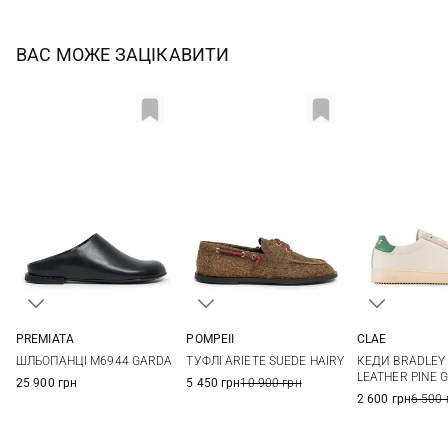
ВАС МОЖЕ ЗАЦІКАВИТИ
PREMIATA
POMPEII
CLAE
36
37
38
39
36
37
38
39
4 US
5 US
ШЛЬОПАНЦІ M6944 GARDA
ТУФЛІ ARIETE SUEDE HAIRY
КЕДИ BRADLEY
40
41
40
7 US
8 US
LEATHER PINE 
25 900 грн
5 450 грн
10 900 грн
2 600 грн
6 500 