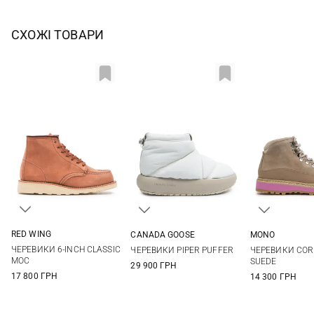
СХОЖІ ТОВАРИ
RED WING
CANADA GOOSE
MONO
6,5 US
7 US
7,5 US
8 US
5 US
6 US
7 US
8 US
37
38
ЧЕРЕВИКИ 6-INCH CLASSIC
ЧЕРЕВИКИ PIPER PUFFER
ЧЕРЕВИКИ COR
8,5 US
9 US
9 US
41
MOC
SUEDE
29 900 ГРН
17 800 ГРН
14 300 ГРН