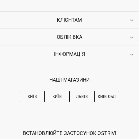
КЛІЄНТАМ
ОБЛІКІВКА
Контакти
Доставка
Оплата
ІНФОРМАЦІЯ
Увійти
Повернення
Реєстрація
Гарантія
Мої замовлення
Програма лояльності
Вакансії
Обране
Наші магазини
НАШІ МАГАЗИНИ
Ostriv Club+
Про OSTRIV
Підписка на новини
Рекомендації з догляду
КИЇВ
КИЇВ
ЛЬВІВ
КИЇВ ОБЛ
ВСТАНОВЛЮЙТЕ ЗАСТОСУНОК OSTRIV!