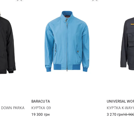
UNIVERSAL WO
BARACUTA
M
XL
40
42
44
46
КУРТКА K-WAY
R DOWN PARKA
КУРТКА G9
3 270 грн
10 900
19 300 грн