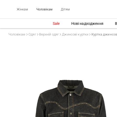
Жінкам
Чоловікам
Дітям
Sale
Нові надходження
В
Чоловікам
Одяг
Верхній одяг
Джинсові куртки
Куртка джинсов