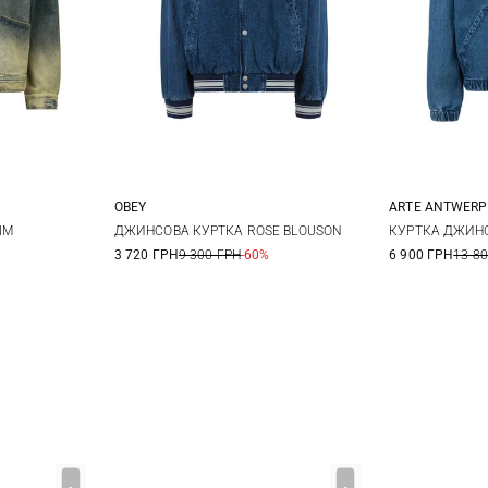
OBEY
ARTE ANTWERP
M
L
M
L
XL
S
IM
ДЖИНСОВА КУРТКА ROSE BLOUSON
КУРТКА ДЖИНС
3 720 ГРН
9 300 ГРН
-60%
6 900 ГРН
13 8