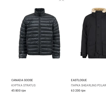
CANADA GOOSE
EASTLOGUE
M
L
XL
XXL
M
L
КУРТКА STRATUS
ПАРКА SHEARLING POLA
45 800 грн
63 200 грн