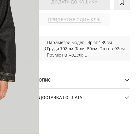
ДОДАТИ ДО КОШИКУ
ПРИДБАТИ В ОДИН КЛІК
Параметри моделі: Зріст 189см.
Груди 103см. Талія 80см. Стегна 93см
Розмір на моделі: L
ОПИС
ДОСТАВКА І ОПЛАТА