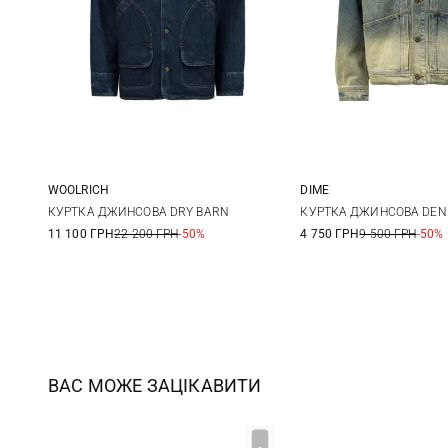
WOOLRICH
DIME
L
XS
S
КУРТКА ДЖИНСОВА DRY BARN
КУРТКА ДЖИНСОВА DEN
11 100 ГРН
22 200 ГРН
-50%
4 750 ГРН
9 500 ГРН
-50%
ВАС МОЖЕ ЗАЦІКАВИТИ