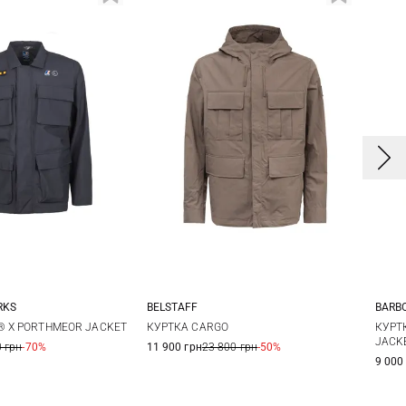
RKS
BELSTAFF
BARB
L
XL
XXL
M
L
XL
XXL
3
® X PORTHMEOR JACKET
КУРТКА CARGO
КУРТ
JACK
 грн
-70%
11 900 грн
23 800 грн
-50%
9 000