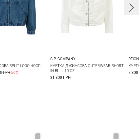
C.P. COMPANY
REIG
M
L
M
L
XL
L
ОВА SPLIT LOGO HOOD
КУРТКА ДЖИНСОВА OUTERWEAR SHORT
КУРТ
IN BULL 10 OZ
00 ГРН
-50%
7 300
31 800 ГРН