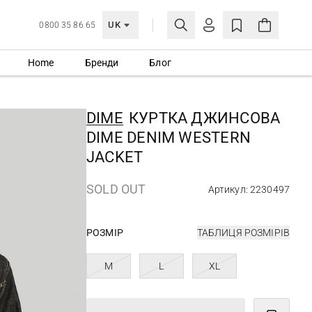
UK
0800 35 86 65
Home
Бренди
Блог
МОЯ ОБЛІКІВКА
УВІЙТИ
DIME
КУРТКА ДЖИНСОВА
Ще не зареєстровані?
DIME DENIM WESTERN
СТВОРИТИ ОБЛІКІВКУ
JACKET
SOLD OUT
Артикул: 2230497
РОЗМІР
ТАБЛИЦЯ РОЗМІРІВ
M
L
XL