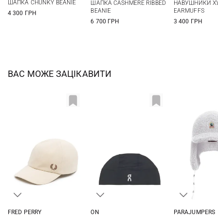
ШАПКА CHUNKY BEANIE
ШАПКА CASHMERE RIBBED
НАВУШНИКИ ХУ
BEANIE
EARMUFFS
4 300 ГРН
6 700 ГРН
3 400 ГРН
ВАС МОЖЕ ЗАЦІКАВИТИ
FRED PERRY
ON
PARAJUMPERS
One size
One size
S/M
L/XL