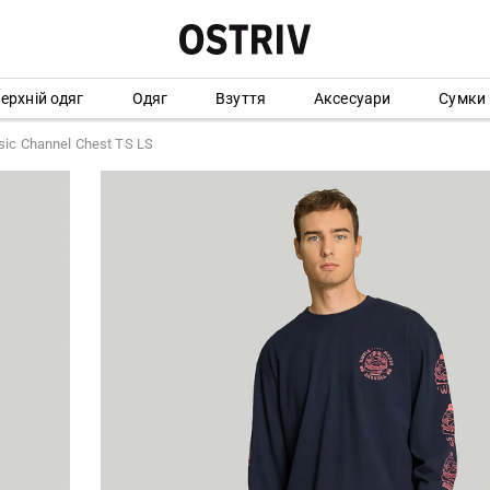
ерхній одяг
Одяг
Взуття
Аксесуари
Сумки
ic Channel Chest TS LS