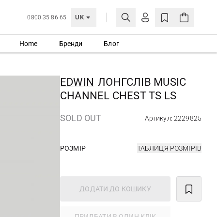
UK
0800 35 86 65
Home
Бренди
Блог
МОЯ ОБЛІКІВКА
УВІЙТИ
EDWIN
ЛОНГСЛІВ MUSIC
Ще не зареєстровані?
CHANNEL CHEST TS LS
СТВОРИТИ ОБЛІКІВКУ
SOLD OUT
Артикул: 2229825
РОЗМІР
ТАБЛИЦЯ РОЗМІРІВ
ДОДАТИ ДО КОШИКУ
ПРИДБАТИ В ОДИН КЛІК