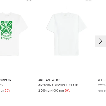
COMPANY
ARTE ANTWERP
WILD
L
XL
XS
S
M
L
S
CK
ФУТБОЛКА REVERSIBLE LABEL
ФУТБО
грн
-50%
2 000 грн
4 000 грн
-50%
SOLD
XL
XXL
XX