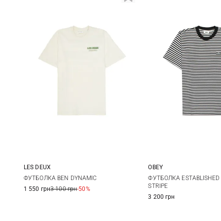
LES DEUX
OBEY
M
L
XL
S
M
ФУТБОЛКА BEN DYNAMIC
ФУТБОЛКА ESTABLISHED
STRIPE
1 550 грн
3 100 грн
-50%
3 200 грн