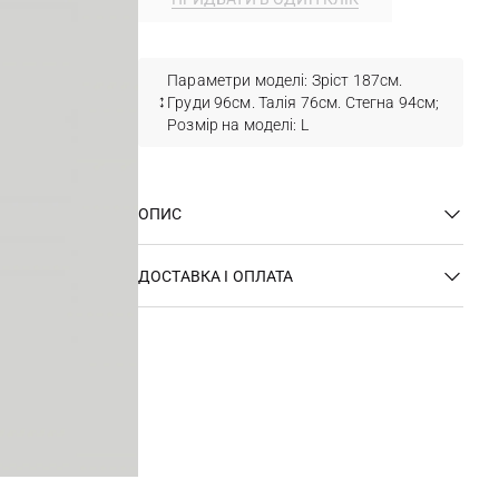
Параметри моделі: Зріст 187см.
Груди 96см. Талія 76см. Стегна 94см;
Розмір на моделі: L
ОПИС
ДОСТАВКА І ОПЛАТА