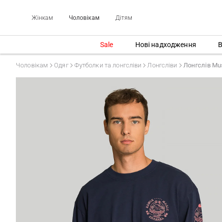
Жінкам
Чоловікам
Дітям
Sale
Нові надходження
В
Чоловікам
Одяг
Футболки та лонгсліви
Лонгсліви
Лонгслів Mus