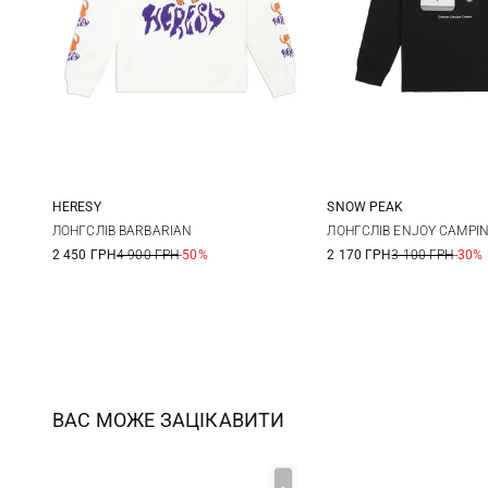
HERESY
SNOW PEAK
S
M
L
XL
S
M
ЛОНГСЛІВ BARBARIAN
ЛОНГСЛІВ ENJOY CAMPI
2 450 ГРН
4 900 ГРН
-50%
2 170 ГРН
3 100 ГРН
-30%
ВАС МОЖЕ ЗАЦІКАВИТИ