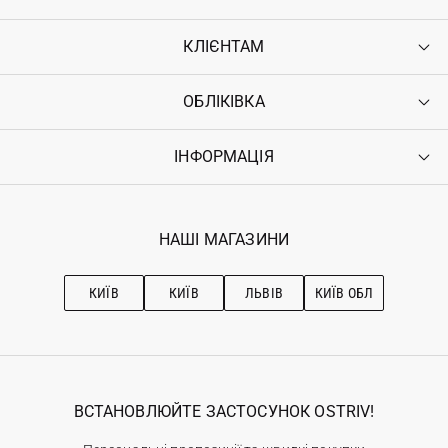
КЛІЄНТАМ
ОБЛІКІВКА
Контакти
Доставка
Оплата
ІНФОРМАЦІЯ
Увійти
Повернення
Реєстрація
Гарантія
Мої замовлення
Програма лояльності
Вакансії
Обране
Наші магазини
НАШІ МАГАЗИНИ
Ostriv Club+
Про OSTRIV
Підписка на новини
Рекомендації з догляду
КИЇВ
КИЇВ
ЛЬВІВ
КИЇВ ОБЛ
ВСТАНОВЛЮЙТЕ ЗАСТОСУНОК OSTRIV!