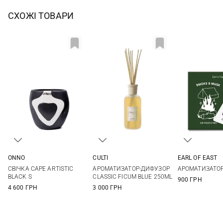
СХОЖІ ТОВАРИ
ONNO
CULTI
EARL OF EAST
13X13СМ
250МЛ
10X7СМ
СВІЧКА CAPE ARTISTIC
АРОМАТИЗАТОР-ДИФУЗОР
АРОМАТИЗАТО
BLACK S
CLASSIC FICUM BLUE 250ML
900 ГРН
4 600 ГРН
3 000 ГРН