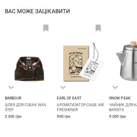
ВАС МОЖЕ ЗАЦІКАВИТИ
BARBOUR
EARL OF EAST
SNOW PEAK
S
M
L
10X7СМ
One Si
ШЛЕЯ ДЛЯ СОБАК WAX
АРОМАТИЗАТОР-САШЕ AIR
ЧАЙНИК ДЛЯ К
STEP
FRESHENER
BARISTA
2 300 грн
900 грн
9 300 грн