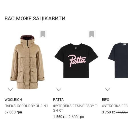
ВАС МОЖЕ ЗАЦІКАВИТИ
PATTA
WOOLRICH
RIFO
XS
S
M
S
M
L
XS
S
ФУТБОЛКА FEMME BABY T-
ПАРКА CORDUROY 3L 3IN1
ФУТБОЛКА FEB
SHIRT
67 000 грн
3 750 грн
7 500 
1 560 грн
2 600 грн