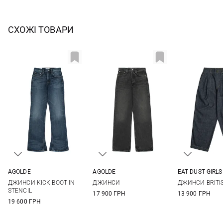
СХОЖІ ТОВАРИ
AGOLDE
AGOLDE
EAT DUST GIRLS
24
25
26
27
24
25
26
33
XXS
XS
ДЖИНСИ KICK BOOT IN
ДЖИНСИ
ДЖИНСИ BRITI
28
STENCIL
17 900 ГРН
13 900 ГРН
19 600 ГРН