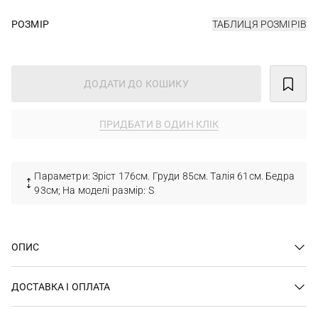
РОЗМІР
ТАБЛИЦЯ РОЗМІРІВ
ДОДАТИ ДО КОШИКУ
ПРИДБАТИ В ОДИН КЛІК
Параметри: Зріст 176см. Груди 85см. Талія 61см. Бедра
93см; На моделі размір: S
ОПИС
ДОСТАВКА І ОПЛАТА