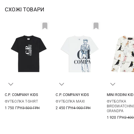
СХОЖІ ТОВАРИ
C.P. COMPANY KIDS
C.P. COMPANY KIDS
MINI RODINI KID
8
10
12
14
8
10
12
14
92/98
104/110
1
ФУТБОЛКА T-SHIRT
ФУТБОЛКА MAXI
ФУТБОЛКА
140/146
BIRDSWATCHIN
1 750 ГРН
3 500 ГРН
2 450 ГРН
4 900 ГРН
GRANDPA
1 920 ГРН
2 400