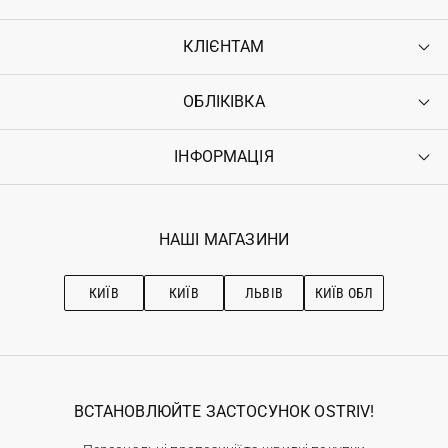
КЛІЄНТАМ
ОБЛІКІВКА
Контакти
Доставка
Оплата
ІНФОРМАЦІЯ
Увійти
Повернення
Реєстрація
Гарантія
Мої замовлення
Програма лояльності
Вакансії
Обране
Наші магазини
НАШІ МАГАЗИНИ
Ostriv Club+
Про OSTRIV
Підписка на новини
Рекомендації з догляду
КИЇВ
КИЇВ
ЛЬВІВ
КИЇВ ОБЛ
ВСТАНОВЛЮЙТЕ ЗАСТОСУНОК OSTRIV!