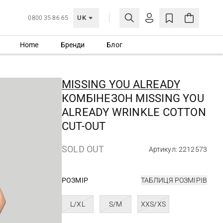
UK
0800 35 86 65
Home
Бренди
Блог
МОЯ ОБЛІКІВКА
УВІЙТИ
MISSING YOU ALREADY
Ще не зареєстровані?
КОМБІНЕЗОН MISSING YOU
СТВОРИТИ ОБЛІКІВКУ
ALREADY WRINKLE COTTON
CUT-OUT
SOLD OUT
Артикул: 2212573
РОЗМІР
ТАБЛИЦЯ РОЗМІРІВ
L/XL
S/M
XXS/XS