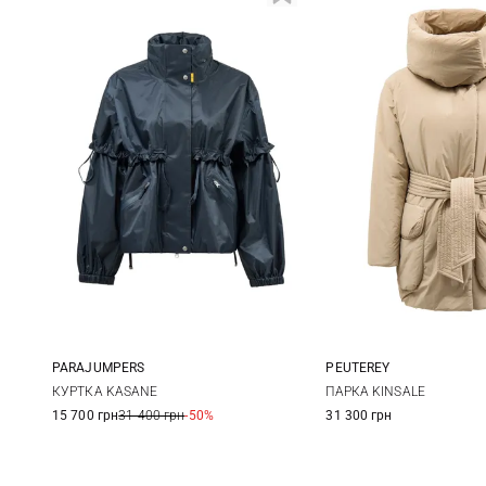
PARAJUMPERS
PEUTEREY
XS
S
M
38
40
КУРТКА KASANE
ПАРКА KINSALE
15 700 грн
31 400 грн
-50%
31 300 грн