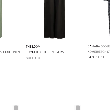
CANADA GOOS
THE LOOM
S
S
M
S
M
L
КОМБІНЕЗОН C
ISCOSE LINEN
КОМБІНЕЗОН LINEN OVERALL
64 300 ГРН
SOLD OUT
%