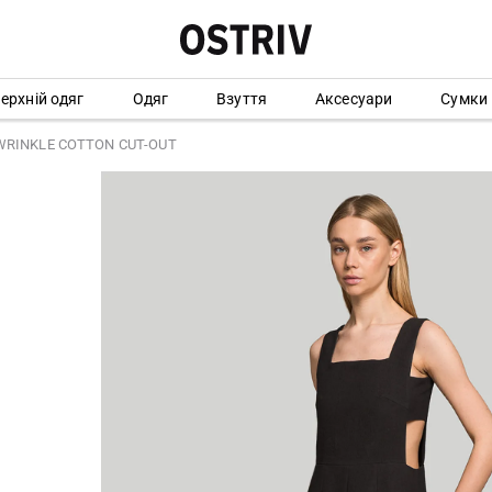
ерхній одяг
Одяг
Взуття
Аксесуари
Сумки
WRINKLE COTTON CUT-OUT