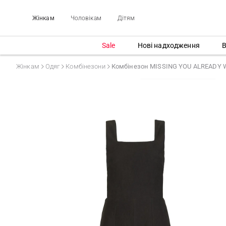
Жінкам
Чоловікам
Дітям
Sale
Нові надходження
В
Жінкам
Одяг
Комбінезони
Комбінезон MISSING YOU ALREADY 