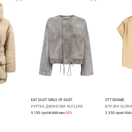
EAT DUST GIRLS OF DUST
OTTOD'AME
42
44
XS
S
M
36
3
КУРТКА ДЖИНСОВА NUCLEAR
БЛУЗКА GLORI
9 150 грн
18 300 грн
-50%
3 350 грн
6 700 