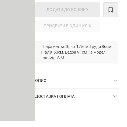
ДОДАТИ ДО КОШИКУ
ПРИДБАТИ В ОДИН КЛІК
Параметри: Зріст 175см. Груди 86см.
Талія 63см. Бедра 91см На моделі
размір: S-М
ОПИС
ДОСТАВКА І ОПЛАТА