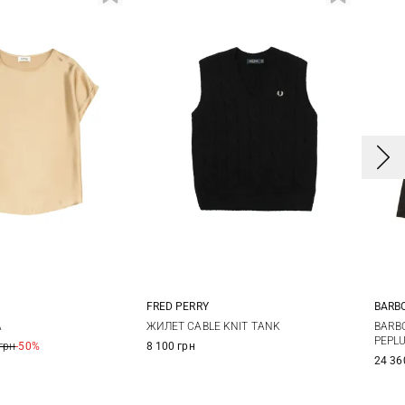
FRED PERRY
BARB
8
40
42
6
8
10
12
6
A
ЖИЛЕТ CABLE KNIT TANK
BARB
PEPL
грн
-50%
8 100 грн
24 36