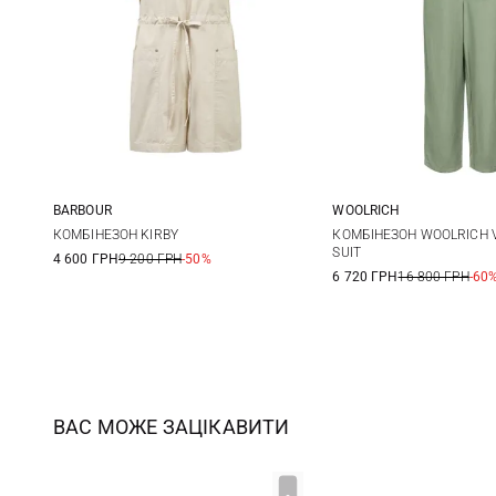
BARBOUR
WOOLRICH
6
8
10
12
XXS
XS
КОМБІНЕЗОН KIRBY
КОМБІНЕЗОН WOOLRICH V
SUIT
4 600 ГРН
9 200 ГРН
-50%
6 720 ГРН
16 800 ГРН
-60
ВАС МОЖЕ ЗАЦІКАВИТИ