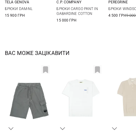
TELA GENOVA
C.P. COMPANY
PEREGRINE
32
33
34
36
46
48
50
52
M
L
БРЮКИ DAM-NL
БРЮКИ CARGO PANT IN
БРЮКИ WINDSO
54
56
GABARDINE COTTON
15 900 ГРН
4 500 ГРН
9 000
15 000 ГРН
ВАС МОЖЕ ЗАЦІКАВИТИ