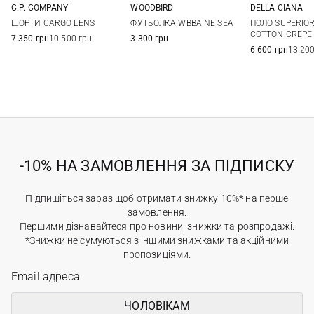
C.P. COMPANY
WOODBIRD
DELLA CIANA
S
M
L
XL
S
M
L
XL
48
50
ШОРТИ CARGO LENS
ФУТБОЛКА WBBAINE SEA
ПОЛО SUPERIOR
56
58
COTTON CREPE
7 350 грн
10 500 грн
3 300 грн
6 600 грн
13 200
-10% НА ЗАМОВЛЕННЯ ЗА ПІДПИСКУ
Підпишіться зараз щоб отримати знижку 10%* на перше
замовлення.
Першими дізнавайтеся про новини, знижки та розпродажі.
*Знижки не сумуються з іншими знижками та акційними
пропозиціями.
ЧОЛОВІКАМ