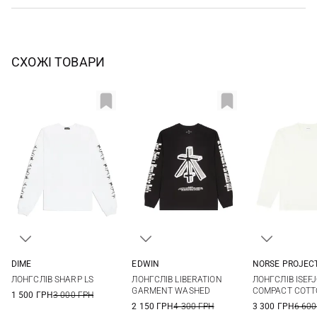
СХОЖІ ТОВАРИ
DIME
EDWIN
NORSE PROJEC
M
L
XL
S
M
L
XL
S
M
ЛОНГСЛІВ SHARP LS
ЛОНГСЛІВ LIBERATION
ЛОНГСЛІВ ISEF
XXL
XXL
GARMENT WASHED
COMPACT COT
1 500 ГРН
3 000 ГРН
2 150 ГРН
4 300 ГРН
3 300 ГРН
6 600