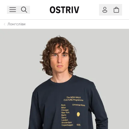
Лонгсліви