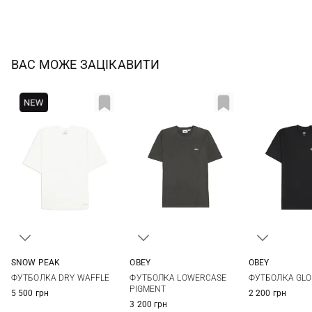
ВАС МОЖЕ ЗАЦІКАВИТИ
SNOW PEAK
OBEY
OBEY
S
M
L
XL
XS
S
M
L
S
M
ФУТБОЛКА DRY WAFFLE
ФУТБОЛКА LOWERCASE
ФУТБОЛКА GLO
XL
XXL
PIGMENT
5 500 грн
2 200 грн
3 200 грн