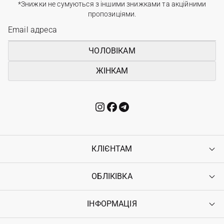
*Знижки не сумуються з іншими знижками та акційними
пропозиціями.
ЧОЛОВІКАМ
ЖІНКАМ
КЛІЄНТАМ
ОБЛІКІВКА
Контакти
Доставка
Оплата
ІНФОРМАЦІЯ
Увійти
Повернення
Реєстрація
Гарантія
Мої замовлення