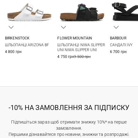
FLOWER MOUNTAIN
BIRKENSTOCK
BARBOUR
36
37
38
39
35
36
37
38
3 UK
4 UK
ШЛЬОПАНЦІ NIWA SLIPPER
ШЛЬОПАНЦІ ARIZONA BF
САНДАЛІ IVY
40
41
39
40
41
7 UK
UNI NIWA SLIPPER UNI
4 800 грн
6 700 грн
4 750 грн
9 500 грн
-10% НА ЗАМОВЛЕННЯ ЗА ПІДПИСКУ
Підпишіться зараз щоб отримати знижку 10%* на перше
замовлення.
Першими дізнавайтеся про новини, знижки та розпродажі.