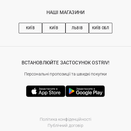
Програма лояльності
Вакансії
Обране
Наші магазини
НАШІ МАГАЗИНИ
Ostriv Club+
Про OSTRIV
Підписка на новини
Рекомендації з догляду
КИЇВ
КИЇВ
ЛЬВІВ
КИЇВ ОБЛ
ВСТАНОВЛЮЙТЕ ЗАСТОСУНОК OSTRIV!
Персональні пропозиції та швидкі покупки
Політика конфіденційності
Публічний договір