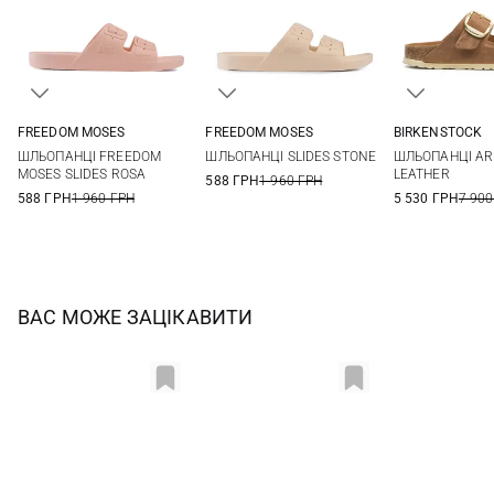
FREEDOM MOSES
FREEDOM MOSES
BIRKENSTOCK
36/37
38/39
39/40
40/41
35/36
36/37
37/38
38/39
36
37
ШЛЬОПАНЦІ FREEDOM
ШЛЬОПАНЦІ SLIDES STONE
ШЛЬОПАНЦІ AR
42/43
39/40
40/41
42/43
40
41
MOSES SLIDES ROSA
LEATHER
588 ГРН
1 960 ГРН
588 ГРН
1 960 ГРН
5 530 ГРН
7 900
ВАС МОЖЕ ЗАЦІКАВИТИ