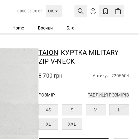
UK
0800 35 86 65
Home
Бренди
Блог
МОЯ ОБЛІКІВКА
УВІЙТИ
TAION
КУРТКА MILITARY
Ще не зареєстровані?
ZIP V-NECK
СТВОРИТИ ОБЛІКІВКУ
8 700 грн
Артикул: 2206604
РОЗМІР
ТАБЛИЦЯ РОЗМІРІВ
XS
S
M
L
XL
XXL