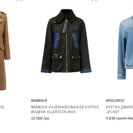
BARBOUR
WOOLRICH
12
14
6
8
10
12
XS
OOL
BARBOUR X KSENIASCHNAIDER КУРТКА
КУРТКА ДЖИНС
ВОЩЕНА ALLERSTON WAX
JACKET
%
14
22 000 грн
9 850 грн
19 700