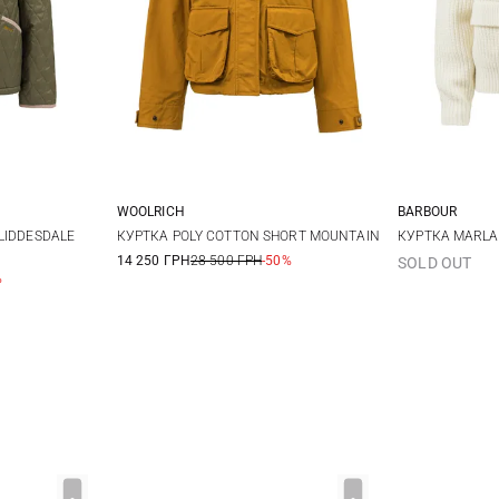
WOOLRICH
BARBOUR
12
14
S
8
1
LIDDESDALE
КУРТКА POLY COTTON SHORT MOUNTAIN
КУРТКА MARLA
14 250 ГРН
28 500 ГРН
-50%
SOLD OUT
%