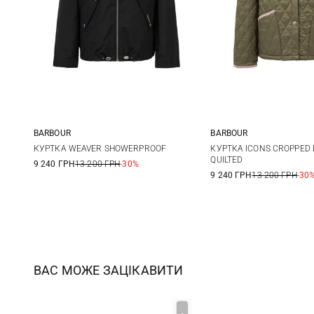
BARBOUR
BARBOUR
8
10
12
14
8
10
КУРТКА WEAVER SHOWERPROOF
КУРТКА ICONS CROPPED 
QUILTED
9 240 ГРН
13 200 ГРН
-30%
9 240 ГРН
13 200 ГРН
-30
ВАС МОЖЕ ЗАЦІКАВИТИ