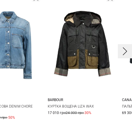
BARBOUR
CANA
S
M
L
8
10
12
X
ОВА DENIM CHORE
КУРТКА ВОЩЕНА LIZA WAX
ПАЛЬ
17 010 грн
24 300 грн
-30%
69 30
X
 грн
-50%