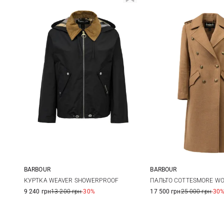
BARBOUR
BARBOUR
8
10
12
14
8
10
КУРТКА WEAVER SHOWERPROOF
ПАЛЬТО COTTESMORE W
9 240 грн
13 200 грн
-30%
17 500 грн
25 000 грн
-30