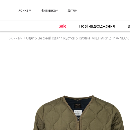
Жінкам
Чоловікам
Дітям
Sale
Нові надходження
В
Жінкам
Одяг
Верхній одяг
Куртки
Куртка MILITARY ZIP V-NECK