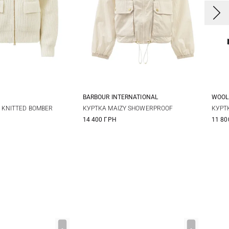
BARBOUR INTERNATIONAL
WOOL
0
12
14
8
10
12
14
XX
 KNITTED BOMBER
КУРТКА MAIZY SHOWERPROOF
КУРТ
14 400 ГРН
11 80