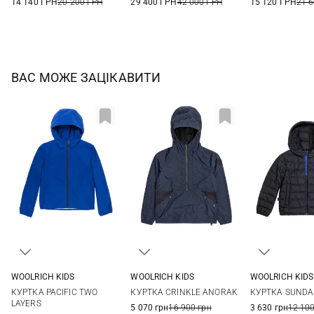
14 140 ГРН
20 200 ГРН
29 400 ГРН
42 000 ГРН
15 120 ГРН
21 
ВАС МОЖЕ ЗАЦІКАВИТИ
WOOLRICH KIDS
WOOLRICH KIDS
WOOLRICH KIDS
8
8
6
8
КУРТКА PACIFIC TWO
КУРТКА CRINKLE ANORAK
КУРТКА SUND
LAYERS
5 070 грн
16 900 грн
3 630 грн
12 100