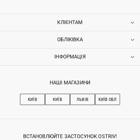
КЛІЄНТАМ
ОБЛІКІВКА
Контакти
Доставка
Оплата
ІНФОРМАЦІЯ
Увійти
Повернення
Реєстрація
Гарантія
Мої замовлення
Програма лояльності
Вакансії
Обране
Наші магазини
НАШІ МАГАЗИНИ
Ostriv Club+
Про OSTRIV
Підписка на новини
Рекомендації з догляду
КИЇВ
КИЇВ
ЛЬВІВ
КИЇВ ОБЛ
ВСТАНОВЛЮЙТЕ ЗАСТОСУНОК OSTRIV!