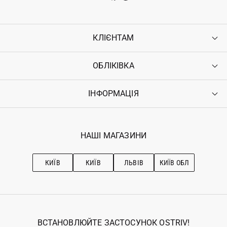
КЛІЄНТАМ
ОБЛІКІВКА
Контакти
Доставка
Оплата
ІНФОРМАЦІЯ
Увійти
Повернення
Реєстрація
Гарантія
Мої замовлення
Програма лояльності
Вакансії
Обране
Наші магазини
НАШІ МАГАЗИНИ
Ostriv Club+
Про OSTRIV
Підписка на новини
Рекомендації з догляду
КИЇВ
КИЇВ
ЛЬВІВ
КИЇВ ОБЛ
ВСТАНОВЛЮЙТЕ ЗАСТОСУНОК OSTRIV!