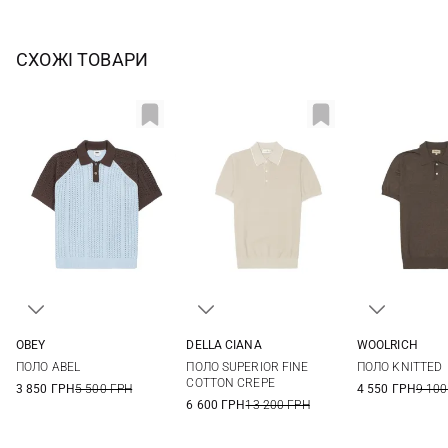
СХОЖІ ТОВАРИ
OBEY
DELLA CIANA
WOOLRICH
S
M
L
48
50
52
54
M
L
ПОЛО ABEL
ПОЛО SUPERIOR FINE
ПОЛО KNITTED
56
58
60
3XL
COTTON CREPE
3 850 ГРН
5 500 ГРН
4 550 ГРН
9 100
6 600 ГРН
13 200 ГРН