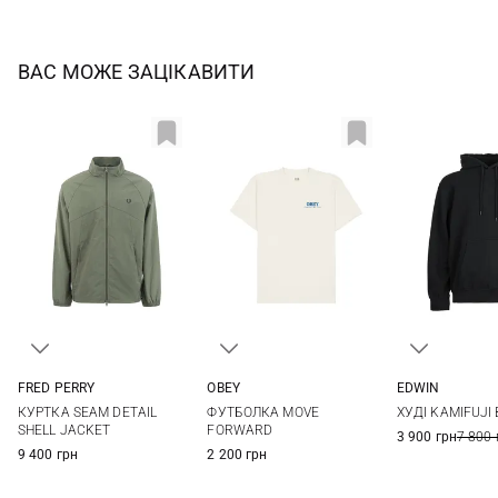
ВАС МОЖЕ ЗАЦІКАВИТИ
FRED PERRY
OBEY
EDWIN
S
M
L
XL
S
M
L
XL
S
M
КУРТКА SEAM DETAIL
ФУТБОЛКА MOVE
ХУДІ KAMIFUJI
XXL
XXL
SHELL JACKET
FORWARD
3 900 грн
7 800 
9 400 грн
2 200 грн