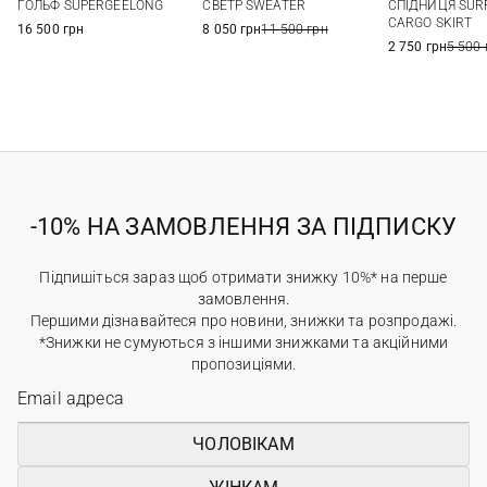
ГОЛЬФ SUPERGEELONG
СВЕТР SWEATER
СПІДНИЦЯ SUR
XL
29
CARGO SKIRT
16 500 грн
8 050 грн
11 500 грн
2 750 грн
5 500 
-10% НА ЗАМОВЛЕННЯ ЗА ПІДПИСКУ
Підпишіться зараз щоб отримати знижку 10%* на перше
замовлення.
Першими дізнавайтеся про новини, знижки та розпродажі.
*Знижки не сумуються з іншими знижками та акційними
пропозиціями.
ЧОЛОВІКАМ