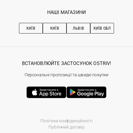
Програма лояльності
Вакансії
Обране
Наші магазини
НАШІ МАГАЗИНИ
Ostriv Club+
Про OSTRIV
Підписка на новини
Рекомендації з догляду
КИЇВ
КИЇВ
ЛЬВІВ
КИЇВ ОБЛ
ВСТАНОВЛЮЙТЕ ЗАСТОСУНОК OSTRIV!
Персональні пропозиції та швидкі покупки
Політика конфіденційності
Публічний договір