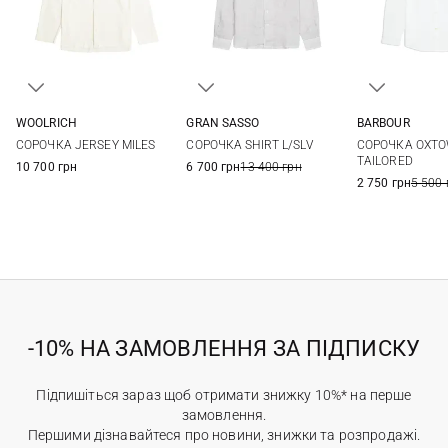
WOOLRICH
GRAN SASSO
BARBOUR
M
L
XL
XXL
48
50
52
54
S
M
СОРОЧКА JERSEY MILES
СОРОЧКА SHIRT L/SLV
СОРОЧКА OXT
56
58
XXL
3XL
TAILORED
10 700 грн
6 700 грн
13 400 грн
2 750 грн
5 500 
-10% НА ЗАМОВЛЕННЯ ЗА ПІДПИСКУ
Підпишіться зараз щоб отримати знижку 10%* на перше
замовлення.
Першими дізнавайтеся про новини, знижки та розпродажі.