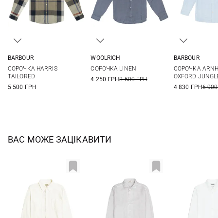
BARBOUR
WOOLRICH
BARBOUR
S
M
L
XL
S
M
L
XL
36
38
СОРОЧКА HARRIS
СОРОЧКА LINEN
СОРОЧКА ARNH
XXL
3XL
XXL
3XL
44
TAILORED
OXFORD JUNGL
4 250 ГРН
8 500 ГРН
5 500 ГРН
4 830 ГРН
6 900
ВАС МОЖЕ ЗАЦІКАВИТИ