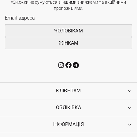
*Знижки не сумуються з іншими знижками та акційними
пропозиціями.
ЧОЛОВІКАМ
ЖІНКАМ
КЛІЄНТАМ
ОБЛІКІВКА
Контакти
Доставка
Оплата
ІНФОРМАЦІЯ
Увійти
Повернення
Реєстрація
Гарантія
Мої замовлення