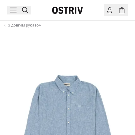
З довгим рукавом