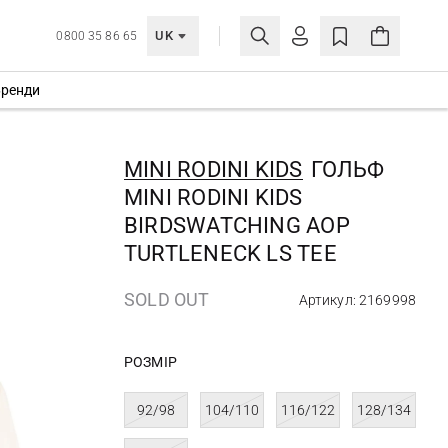
UK
0800 35 86 65
ренди
МОЯ ОБЛІКІВКА
УВІЙТИ
MINI RODINI KIDS
ГОЛЬФ
Ще не зареєстровані?
MINI RODINI KIDS
СТВОРИТИ ОБЛІКІВКУ
BIRDSWATCHING AOP
TURTLENECK LS TEE
SOLD OUT
Артикул: 2169998
РОЗМІР
92/98
104/110
116/122
128/134