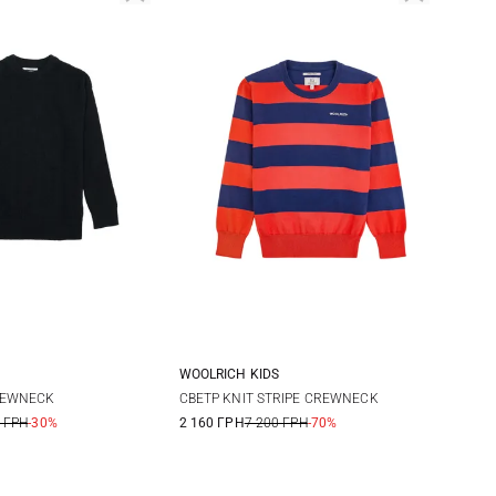
WOOLRICH KIDS
8
REWNECK
СВЕТР KNIT STRIPE CREWNECK
 ГРН
-30%
2 160 ГРН
7 200 ГРН
-70%