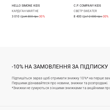
HELLO SIMONE KIDS
C.P. COMPANY KIDS
4
6
8
10
8
10
КАРДІГАН MARTHE
СВЕТР SWEATER
3 010 грн
4 300 грн
-30%
8 400 грн
12 000 грн
-30%
12
-10% НА ЗАМОВЛЕННЯ ЗА ПІДПИСКУ
Підпишіться зараз щоб отримати знижку 10%* на перше за
Першими дізнавайтеся про новини, знижки та розпродажі.
*Знижки не сумуються з іншими знижками та акційними пр