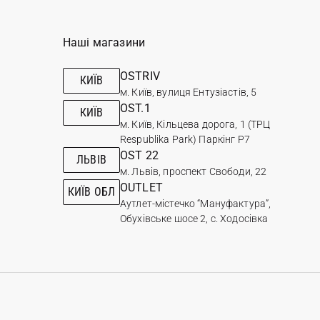
Наші магазини
OSTRIV
КИЇВ
м. Київ, вулиця Ентузіастів, 5
OST.1
КИЇВ
м. Київ, Кільцева дорога, 1 (ТРЦ
Respublika Park) Паркінг Р7
OST 22
ЛЬВІВ
м. Львів, проспект Свободи, 22
OUTLET
КИЇВ ОБЛ
Аутлет-містечко “Мануфактура”,
Обухівське шосе 2, с. Ходосівка