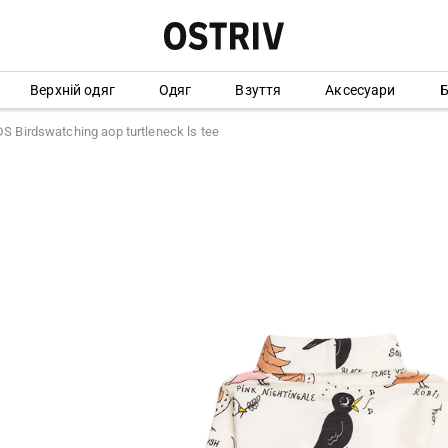
Верхній одяг
Одяг
Взуття
Аксесуари
Б
 Birdswatching aop turtleneck ls tee