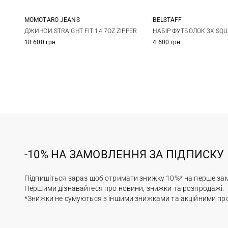
MOMOTARO JEANS
BELSTAFF
29
30
31
32
M
L
ДЖИНСИ STRAIGHT FIT 14.7OZ ZIPPER
НАБІР ФУТБОЛОК 3X SQ
18 600 грн
4 600 грн
33
34
36
38
3XL
4XL
-10% НА ЗАМОВЛЕННЯ ЗА ПІДПИСКУ
Підпишіться зараз щоб отримати знижку 10%* на перше за
Першими дізнавайтеся про новини, знижки та розпродажі.
*Знижки не сумуються з іншими знижками та акційними пр