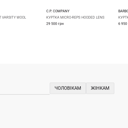
C.P. COMPANY
BARB
L
XL
M
L
XL
XXL
T VARSITY WOOL
КУРТКА MICRO-REPS HOODED LENS
КУРТ
29 500 грн
6 950
ЧОЛОВІКАМ
ЖІНКАМ