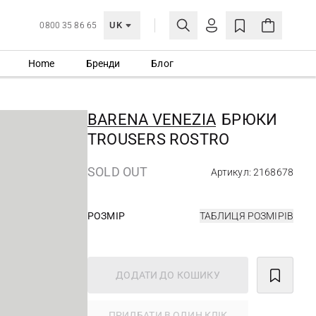
UK
0800 35 86 65
Home
Бренди
Блог
МОЯ ОБЛІКІВКА
УВІЙТИ
BARENA VENEZIA
БРЮКИ
Ще не зареєстровані?
TROUSERS ROSTRO
СТВОРИТИ ОБЛІКІВКУ
SOLD OUT
Артикул: 2168678
РОЗМІР
ТАБЛИЦЯ РОЗМІРІВ
ДОДАТИ ДО КОШИКУ
ПРИДБАТИ В ОДИН КЛІК