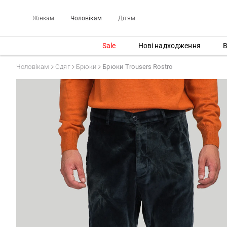
Жінкам
Чоловікам
Дітям
Sale
Нові надходження
В
Чоловікам
Одяг
Брюки
Брюки Trousers Rostro