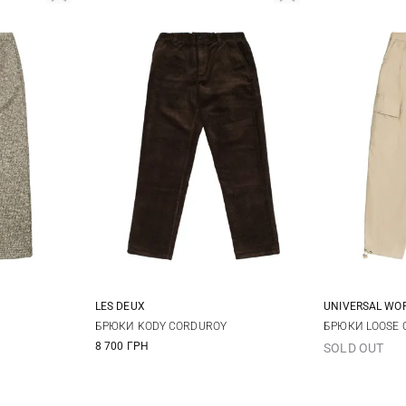
LES DEUX
UNIVERSAL WO
XL
31/34
32/34
33/34
34/34
30
3
БРЮКИ KODY CORDUROY
БРЮКИ LOOSE 
8 700 ГРН
SOLD OUT
36/34