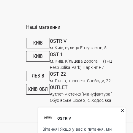
Наші магазини
OSTRIV
КИЇВ
м. Київ, вулиця Ентузіастів, 5
OST.1
КИЇВ
м. Київ, Кільцева дорога, 1 (ТРЦ
Respublika Park) Паркінг Р7
OST 22
ЛЬВІВ
м. Львів, проспект Свободи, 22
OUTLET
КИЇВ ОБЛ
Аутлет-містечко “Мануфактура”,
Обухівське шосе 2, с. Ходосівка