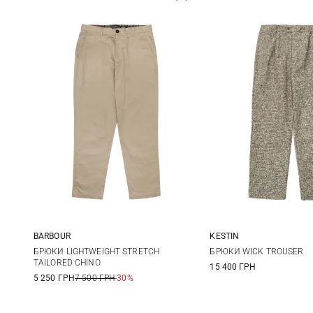
BARBOUR
KESTIN
30
32
34
36
M
L
БРЮКИ LIGHTWEIGHT STRETCH
БРЮКИ WICK TROUSER
TAILORED CHINO
15 400 ГРН
38
40
5 250 ГРН
7 500 ГРН
-30%