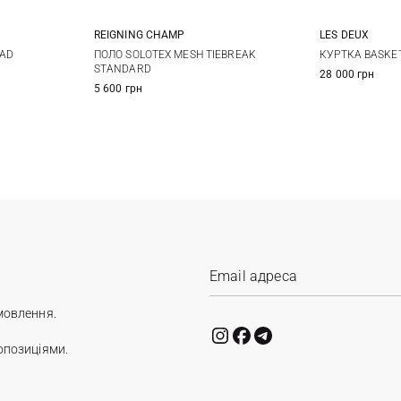
REIGNING CHAMP
LES DEUX
XL
XXL
M
L
XL
XXL
M
UAD
ПОЛО SOLOTEX MESH TIEBREAK
КУРТКА BASKE
STANDARD
28 000 грн
5 600 грн
мовлення.
опозиціями.