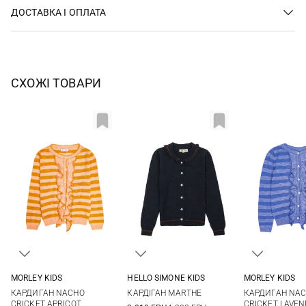
ДОСТАВКА І ОПЛАТА
СХОЖІ ТОВАРИ
MORLEY KIDS
HELLO SIMONE KIDS
MORLEY KIDS
2
3
4
6
4
6
8
10
2
3
КАРДИГАН NACHO
КАРДІГАН MARTHE
КАРДИГАН NA
8
10
12
12
8
10
CRICKET APRICOT
CRICKET LAVE