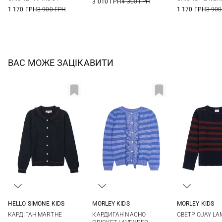
3 010 ГРН
4 300 ГРН
1 170 ГРН
3 900 ГРН
1 170 ГРН
3 900
ВАС МОЖЕ ЗАЦІКАВИТИ
HELLO SIMONE KIDS
MORLEY KIDS
MORLEY KIDS
4
6
8
10
2
3
4
6
4
6
КАРДІГАН MARTHE
КАРДИГАН NACHO
СВЕТР OJAY LA
12
8
10
12
12