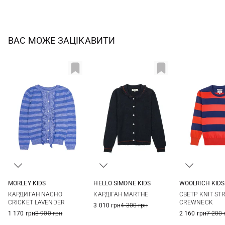
ВАС МОЖЕ ЗАЦІКАВИТИ
MORLEY KIDS
HELLO SIMONE KIDS
WOOLRICH KIDS
2
3
4
6
4
6
8
10
8
КАРДИГАН NACHO
КАРДІГАН MARTHE
СВЕТР KNIT STR
8
10
12
12
CRICKET LAVENDER
CREWNECK
3 010 грн
4 300 грн
1 170 грн
3 900 грн
2 160 грн
7 200 