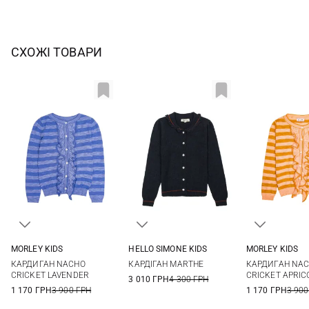
СХОЖІ ТОВАРИ
MORLEY KIDS
HELLO SIMONE KIDS
MORLEY KIDS
2
3
4
6
4
6
8
10
2
3
КАРДИГАН NACHO
КАРДІГАН MARTHE
КАРДИГАН NA
8
10
12
12
8
10
CRICKET LAVENDER
CRICKET APRIC
3 010 ГРН
4 300 ГРН
1 170 ГРН
3 900 ГРН
1 170 ГРН
3 900