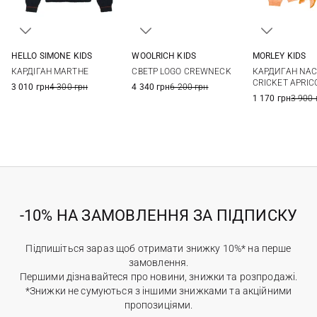
HELLO SIMONE KIDS
WOOLRICH KIDS
MORLEY KIDS
4
6
8
10
8
2
3
КАРДІГАН MARTHE
СВЕТР LOGO CREWNECK
КАРДИГАН NA
12
8
10
CRICKET APRIC
3 010 грн
4 300 грн
4 340 грн
6 200 грн
1 170 грн
3 900 
-10% НА ЗАМОВЛЕННЯ ЗА ПІДПИСКУ
Підпишіться зараз щоб отримати знижку 10%* на перше
замовлення.
Першими дізнавайтеся про новини, знижки та розпродажі.
*Знижки не сумуються з іншими знижками та акційними
пропозиціями.