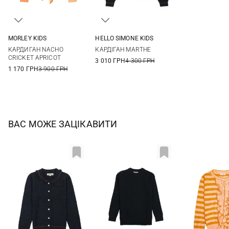
MORLEY KIDS
HELLO SIMONE KIDS
2
3
4
6
4
6
8
10
КАРДИГАН NACHO
КАРДІГАН MARTHE
8
10
12
12
CRICKET APRICOT
3 010 ГРН
4 300 ГРН
1 170 ГРН
3 900 ГРН
ВАС МОЖЕ ЗАЦІКАВИТИ