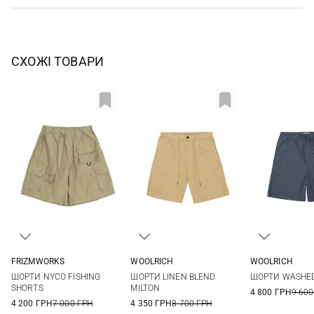
СХОЖІ ТОВАРИ
FRIZMWORKS
WOOLRICH
WOOLRICH
M
L
XL
M
L
XL
XXL
S
M
ШОРТИ NYCO FISHING
ШОРТИ LINEN BLEND
ШОРТИ WASHED
XXL
3XL
SHORTS
MILTON
4 800 ГРН
9 600
4 200 ГРН
7 000 ГРН
4 350 ГРН
8 700 ГРН