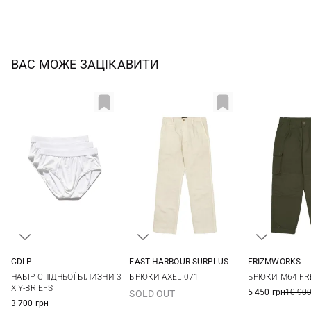
ВАС МОЖЕ ЗАЦІКАВИТИ
CDLP
EAST HARBOUR SURPLUS
FRIZMWORKS
S
M
L
XL
46
48
50
52
M
L
НАБІР СПІДНЬОЇ БІЛИЗНИ 3
БРЮКИ AXEL 071
БРЮКИ M64 FR
54
X Y-BRIEFS
5 450 грн
10 900
SOLD OUT
3 700 грн