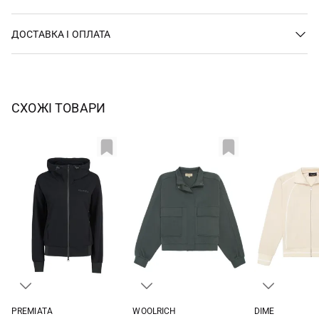
ДОСТАВКА І ОПЛАТА
СХОЖІ ТОВАРИ
PREMIATA
WOOLRICH
DIME
38
40
42
44
XXS
XS
S
M
XXS
XS