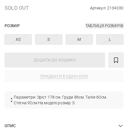
SOLD OUT
Артикул: 2134030
РОЗМІР
ТАБЛИЦЯ РОЗМІРІВ
XS
S
M
L
ДОДАТИ ДО КОШИКУ
ПРИДБАТИ В ОДИН КЛІК
Параметри: Зріст 178 см. Груди 86см. Талія 60см.
Стегна 92см На моделі розмір: S
ОПИС