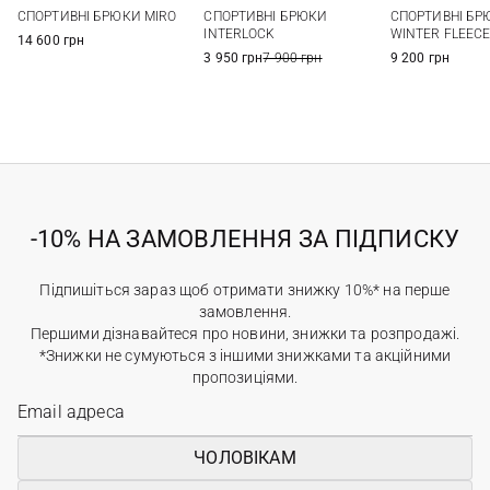
XS
S
M
L
XS
S
M
L
XS
S
СПОРТИВНІ БРЮКИ MIRO
СПОРТИВНІ БРЮКИ
СПОРТИВНІ БР
INTERLOCK
WINTER FLEEC
14 600 грн
3 950 грн
7 900 грн
9 200 грн
-10% НА ЗАМОВЛЕННЯ ЗА ПІДПИСКУ
Підпишіться зараз щоб отримати знижку 10%* на перше
замовлення.
Першими дізнавайтеся про новини, знижки та розпродажі.
*Знижки не сумуються з іншими знижками та акційними
пропозиціями.
ЧОЛОВІКАМ