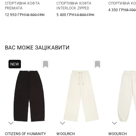
СПОРТИВНА КОФТА
СПОРТИВНА КОФТА
СПОРТИВНА КО
46
L
PREMIATA
INTERLOCK ZIPPED
4 350 ГРН
8 700
12 950 ГРН
18 500 ГРН
5 400 ГРН
10 800 ГРН
ВАС МОЖЕ ЗАЦІКАВИТИ
CITIZENS OF HUMANITY
WOOLRICH
WOOLRICH