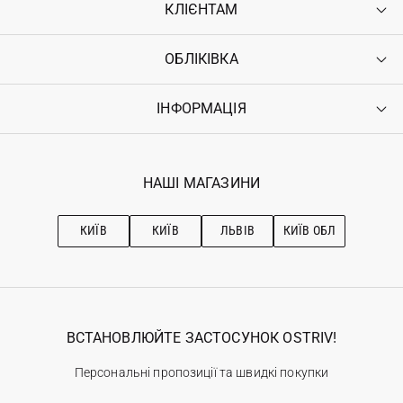
КЛІЄНТАМ
ОБЛІКІВКА
Контакти
Доставка
Оплата
ІНФОРМАЦІЯ
Увійти
Повернення
Реєстрація
Гарантія
Мої замовлення
Програма лояльності
Вакансії
Обране
Наші магазини
НАШІ МАГАЗИНИ
Ostriv Club+
Про OSTRIV
Підписка на новини
Рекомендації з догляду
КИЇВ
КИЇВ
ЛЬВІВ
КИЇВ ОБЛ
ВСТАНОВЛЮЙТЕ ЗАСТОСУНОК OSTRIV!
Персональні пропозиції та швидкі покупки