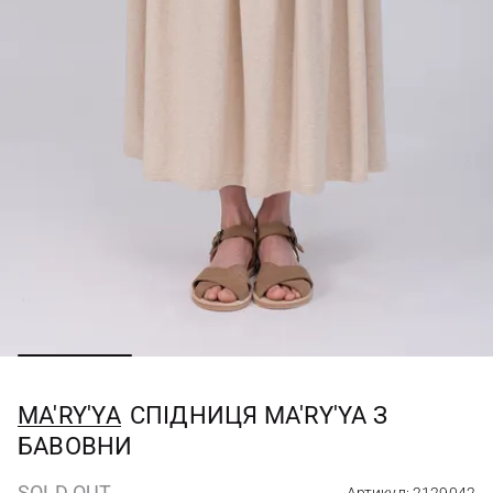
MA'RY'YA
СПІДНИЦЯ MA'RY'YA З
БАВОВНИ
SOLD OUT