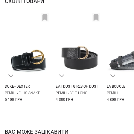
СХОЖІ ТОВАРИ
DUKE+DEXTER
EAT DUST GIRLS OF DUST
LA BOUCLE
S
L
One size
M
РЕМIНЬ ELLIS SNAKE
РЕМІНЬ BELT LONG
РЕМIНЬ
5 100 ГРН
4 300 ГРН
4 800 ГРН
ВАС МОЖЕ ЗАЦІКАВИТИ