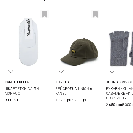
THRILLS
PANTHERELLA
JOHNSTONS OF
One size
One size
One si
БЕЙСБОЛКА UNION 6
ШКАРПЕТКИ-СЛІДИ
РУКАВИЧКИ-М
PANEL
MONACO
CASHMERE FIN
GLOVE-4 PLY
1 320 грн
2 200 грн
900 грн
2 650 грн
5 300 