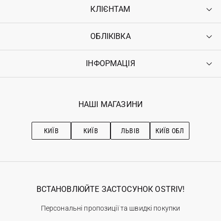
КЛІЄНТАМ
ОБЛІКІВКА
Контакти
Доставка
Оплата
ІНФОРМАЦІЯ
Увійти
Повернення
Реєстрація
Гарантія
Мої замовлення
Програма лояльності
Вакансії
Обране
Наші магазини
НАШІ МАГАЗИНИ
Ostriv Club+
Про OSTRIV
Підписка на новини
Рекомендації з догляду
КИЇВ
КИЇВ
ЛЬВІВ
КИЇВ ОБЛ
ВСТАНОВЛЮЙТЕ ЗАСТОСУНОК OSTRIV!
Персональні пропозиції та швидкі покупки