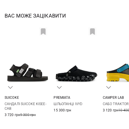
ВАС МОЖЕ ЗАЦІКАВИТИ
SUICOKE
PREMIATA
CAMPER LAB
5,5
6
6,5
7
36
37
38
39
36
37
САНДАЛІ SUICOKE KISEE-
ШЛЬОПАНЦІ IVYD
САБО TRAKTOR
8
40
40
41
CAB
15 300 грн
3 120 грн
10 400
3 720 грн
9 300 грн