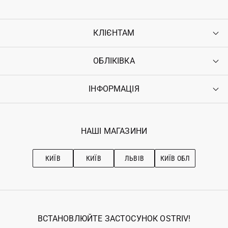
КЛІЄНТАМ
ОБЛІКІВКА
Контакти
Доставка
Оплата
ІНФОРМАЦІЯ
Увійти
Повернення
Реєстрація
Гарантія
Мої замовлення
Програма лояльності
Вакансії
Обране
Наші магазини
НАШІ МАГАЗИНИ
Ostriv Club+
Про OSTRIV
Підписка на новини
Рекомендації з догляду
КИЇВ
КИЇВ
ЛЬВІВ
КИЇВ ОБЛ
ВСТАНОВЛЮЙТЕ ЗАСТОСУНОК OSTRIV!