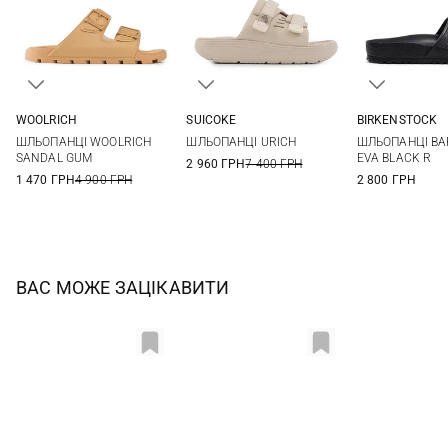
WOOLRICH
SUICOKE
BIRKENSTOCK
36
37
38
39
5
6
7
8
35
36
ШЛЬОПАНЦІ WOOLRICH
ШЛЬОПАНЦІ URICH
ШЛЬОПАНЦІ BA
40
41
9
39
40
SANDAL GUM
EVA BLACK R
2 960 ГРН
7 400 ГРН
1 470 ГРН
4 900 ГРН
2 800 ГРН
ВАС МОЖЕ ЗАЦІКАВИТИ