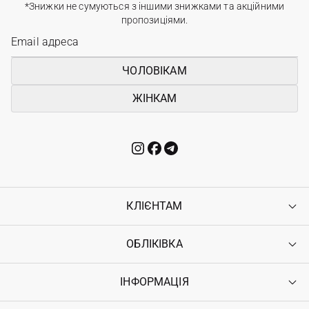
*Знижки не сумуються з іншими знижками та акційними
пропозиціями.
ЧОЛОВІКАМ
ЖІНКАМ
КЛІЄНТАМ
ОБЛІКІВКА
Контакти
Доставка
Оплата
ІНФОРМАЦІЯ
Увійти
Повернення
Реєстрація
Гарантія