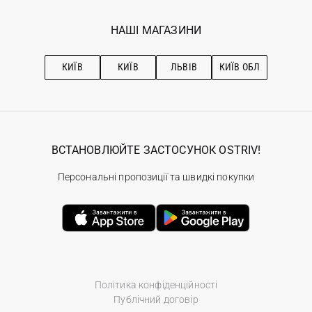
Мої замовлення
Програма лояльності
Вакансії
Обране
Наші магазини
НАШІ МАГАЗИНИ
Ostriv Club+
Про OSTRIV
Підписка на новини
Рекомендації з догляду
КИЇВ
КИЇВ
ЛЬВІВ
КИЇВ ОБЛ
ВСТАНОВЛЮЙТЕ ЗАСТОСУНОК OSTRIV!
Персональні пропозиції та швидкі покупки
Політика конфіденційності
Публічний договір