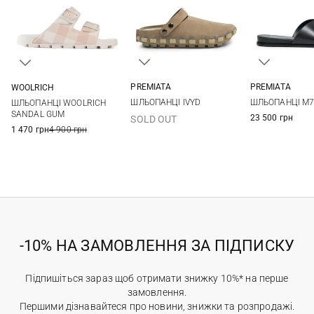
PREMIATA
PREMIATA
WOOLRICH
35
36
37
38
36
37
36
37
38
39
ШЛЬОПАНЦІ IVYD
ШЛЬОПАНЦІ M7
ШЛЬОПАНЦІ WOOLRICH
39
40
41
38,5
39
40
SANDAL GUM
23 500 грн
SOLD OUT
1 470 грн
4 900 грн
-10% НА ЗАМОВЛЕННЯ ЗА ПІДПИСКУ
Підпишіться зараз щоб отримати знижку 10%* на перше
замовлення.
Першими дізнавайтеся про новини, знижки та розпродажі.