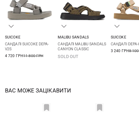
SUICOKE
MALIBU SANDALS
SUICOKE
5,5
6
6,5
7
7 US
8 US
5,5
6
САНДАЛІ SUICOKE DEPA-
САНДАЛІ MALIBU SANDALS
САНДАЛІ DEPA-
8
8
9
V2S
CANYON CLASSIC
3 240 ГРН
8 100
4 720 ГРН
11 800 ГРН
SOLD OUT
ВАС МОЖЕ ЗАЦІКАВИТИ