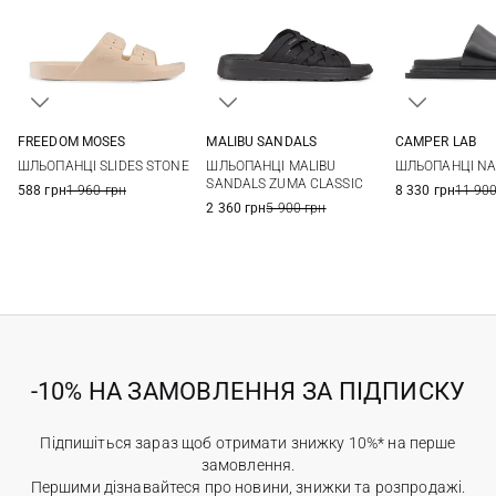
FREEDOM MOSES
MALIBU SANDALS
CAMPER LAB
35/36
36/37
37/38
38/39
7 US
8 US
37
38
ШЛЬОПАНЦІ SLIDES STONE
ШЛЬОПАНЦІ MALIBU
ШЛЬОПАНЦІ N
39/40
40/41
42/43
41
SANDALS ZUMA CLASSIC
588 грн
1 960 грн
8 330 грн
11 900
2 360 грн
5 900 грн
-10% НА ЗАМОВЛЕННЯ ЗА ПІДПИСКУ
Підпишіться зараз щоб отримати знижку 10%* на перше
замовлення.
Першими дізнавайтеся про новини, знижки та розпродажі.