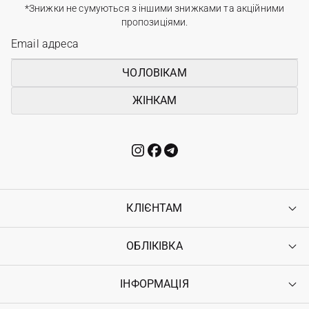
*Знижки не сумуються з іншими знижками та акційними
пропозиціями.
ЧОЛОВІКАМ
ЖІНКАМ
КЛІЄНТАМ
ОБЛІКІВКА
Контакти
Доставка
Оплата
ІНФОРМАЦІЯ
Увійти
Повернення
Реєстрація
Гарантія