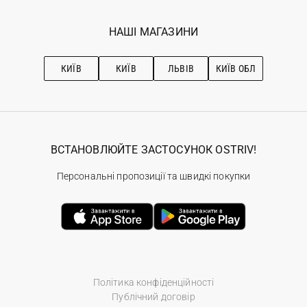
Мої замовлення
Програма лояльності
Вакансії
Обране
Наші магазини
НАШІ МАГАЗИНИ
Ostriv Club+
Про OSTRIV
Підписка на новини
Рекомендації з догляду
КИЇВ
КИЇВ
ЛЬВІВ
КИЇВ ОБЛ
ВСТАНОВЛЮЙТЕ ЗАСТОСУНОК OSTRIV!
Персональні пропозиції та швидкі покупки
Політика конфіденційності
Публічний договір