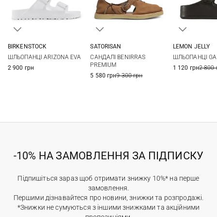
BIRKENSTOCK
SATORISAN
LEMON JELLY
36
37
38
39
35
36
37
38
36
37
ШЛЬОПАНЦІ ARIZONA EVA
САНДАЛІ BENIRRAS
ШЛЬОПАНЦІ GAI
40
41
39
40
41
40
41
PREMIUM
2 900 грн
1 120 грн
2 800 
5 580 грн
9 300 грн
-10% НА ЗАМОВЛЕННЯ ЗА ПІДПИСКУ
Підпишіться зараз щоб отримати знижку 10%* на перше
замовлення.
Першими дізнавайтеся про новини, знижки та розпродажі.
*Знижки не сумуються з іншими знижками та акційними