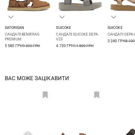
SATORISAN
SUICOKE
SUICOKE
35
36
37
38
5,5
6
6,5
7
5,5
6
САНДАЛІ BENIRRAS
САНДАЛІ SUICOKE DEPA-
САНДАЛІ DEPA-
39
40
41
8
8
9
PREMIUM
V2S
3 240 ГРН
8 100
5 580 ГРН
9 300 ГРН
4 720 ГРН
11 800 ГРН
ВАС МОЖЕ ЗАЦІКАВИТИ