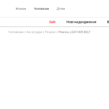
Жінкам
Чоловікам
Дітям
Sale
Нові надходження
В
Чоловікам
Аксесуари
Ремені
Ремінь LEATHER BELT