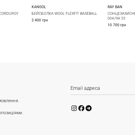
RAY BAN
KANGOL
S/M
L/XL
XXL
СОНЦЕЗАХИСНІ
 CORDUROY
БЕЙСБОЛКА WOOL FLEXFIT BASEBALL
004/9A 55
2 400 грн
10 700 грн
мовлення.
опозиціями.