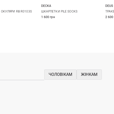
DECKA
DEUS
One size
2
 ОКУЛЯРИ RB R0103S
ШКАРПЕТКИ PILE SOCKS
ТРАКЕ
1 600 грн
2 600
ЧОЛОВІКАМ
ЖІНКАМ