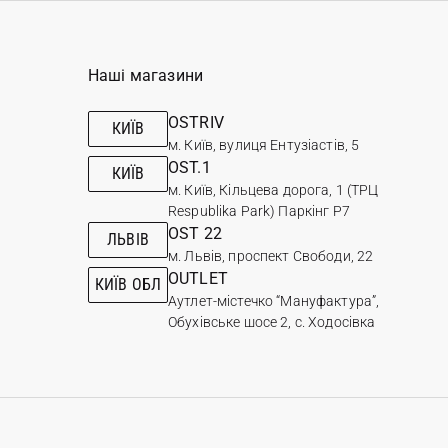
Наші магазини
OSTRIV
КИЇВ
м. Київ, вулиця Ентузіастів, 5
OST.1
КИЇВ
м. Київ, Кільцева дорога, 1 (ТРЦ
Respublika Park) Паркінг Р7
OST 22
ЛЬВІВ
м. Львів, проспект Свободи, 22
OUTLET
КИЇВ ОБЛ
Аутлет-містечко “Мануфактура”,
Обухівське шосе 2, с. Ходосівка