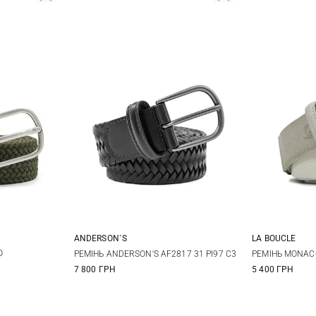
ANDERSON`S
LA BOUCLE
L
85
90
95
100
O
РЕМІНЬ ANDERSON'S AF2817 31 PI97 C3
РЕМIНЬ MONAC
7 800 ГРН
5 400 ГРН
105
110
115
115