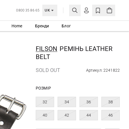
UK
0800 35 86 65
Home
Бренди
Блог
МОЯ ОБЛІКІВКА
УВІЙТИ
FILSON
РЕМІНЬ LEATHER
Ще не зареєстровані?
BELT
СТВОРИТИ ОБЛІКІВКУ
SOLD OUT
Артикул: 2241822
РОЗМІР
32
34
36
38
40
42
44
46