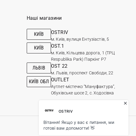
Наші магазини
OSTRIV
КИЇВ
м. Київ, вулиця Ентузіастів, 5
OST.1
КИЇВ
м. Київ, Кільцева дорога, 1 (ТРЦ
Respublika Park) Паркінг Р7
OST 22
ЛЬВІВ
м. Львів, проспект Свободи, 22
OUTLET
КИЇВ ОБЛ
Аутлет-містечко “Мануфактура”,
Обухівське шосе 2, с. Ходосівка