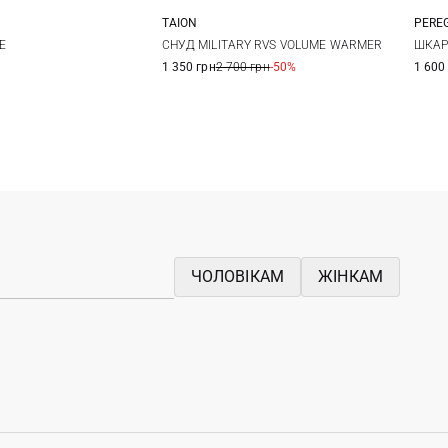
TAION
PERE
One size
One size
E
СНУД MILITARY RVS VOLUME WARMER
ШКАР
1 350 грн
2 700 грн
-50%
1 600
ЧОЛОВІКАМ
ЖІНКАМ