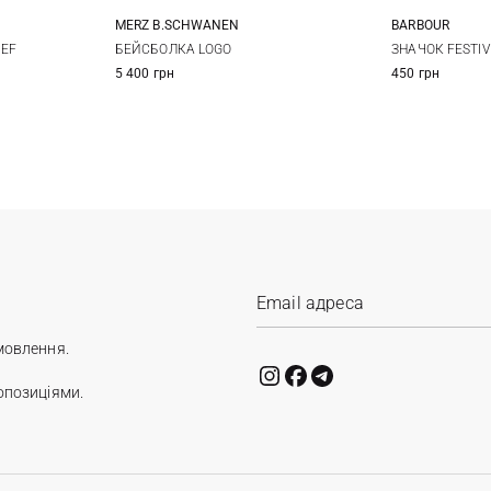
MERZ B.SCHWANEN
BARBOUR
One size
IEF
БЕЙСБОЛКА LOGO
ЗНАЧОК FESTIV
5 400 грн
450 грн
мовлення.
опозиціями.