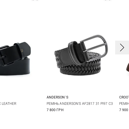
ANDERSON`S
CROO
2
34
36
85
90
95
100
3
C LEATHER
РЕМІНЬ ANDERSON'S AF2817 31 PI97 C3
РЕМI
7 800 ГРН
7 900
105
110
115
115
4