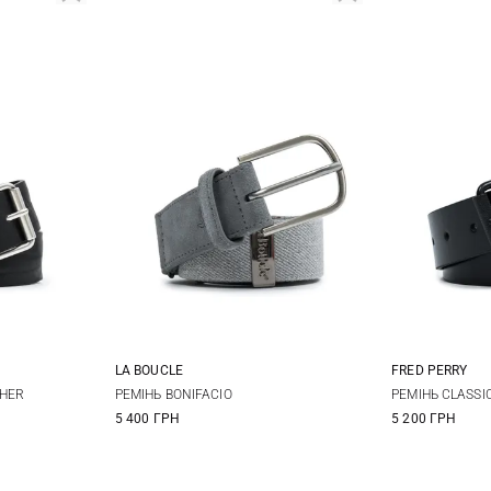
LA BOUCLE
FRED PERRY
One size
30
3
THER
РЕМIНЬ BONIFACIO
РЕМIНЬ CLASSI
5 400 ГРН
5 200 ГРН