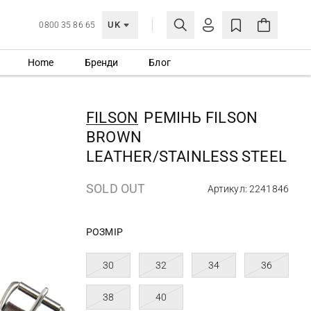
UK
0800 35 86 65
Home
Бренди
Блог
МОЯ ОБЛІКІВКА
УВІЙТИ
FILSON
РЕМІНЬ FILSON
Ще не зареєстровані?
BROWN
СТВОРИТИ ОБЛІКІВКУ
LEATHER/STAINLESS STEEL
SOLD OUT
Артикул: 2241846
РОЗМІР
30
32
34
36
38
40