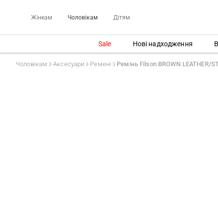
Жінкам
Чоловікам
Дітям
Sale
Нові надходження
В
Чоловікам
Аксесуари
Ремені
Ремінь Filson BROWN LEATHER/S