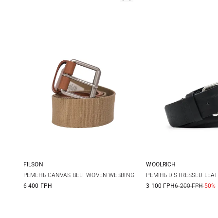
FILSON
WOOLRICH
S
M
L
XL
100
РЕМЕНЬ CANVAS BELT WOVEN WEBBING
РЕМIНЬ DISTRESSED LEA
6 400 ГРН
3 100 ГРН
6 200 ГРН
-50%