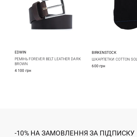
EDWIN
BIRKENSTOCK
M
L
39-41
42-44
45
РЕМІНЬ FOREVER BELT LEATHER DARK
ШКАРПЕТКИ COTTON SOLE
BROWN
600 грн
4 100 грн
-10% НА ЗАМОВЛЕННЯ ЗА ПІДПИСКУ