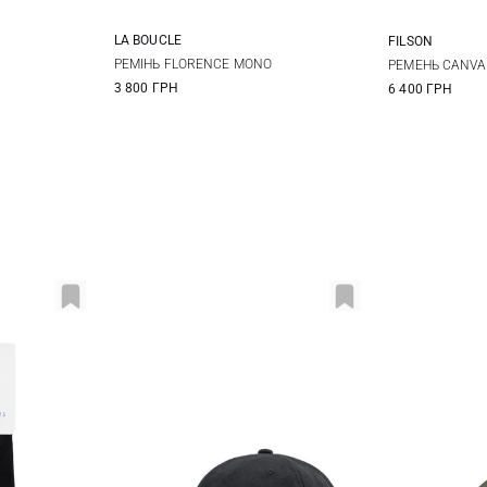
LA BOUCLE
FILSON
S
M
L
S
РЕМIНЬ FLORENCE MONO
РЕМЕНЬ CANVA
3 800 ГРН
6 400 ГРН