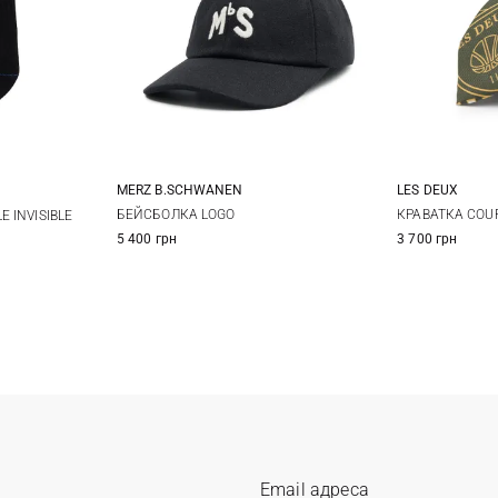
LES DEUX
MERZ B.SCHWANEN
One size
-47
КРАВАТКА COU
БЕЙСБОЛКА LOGO
 INVISIBLE
3 700 грн
5 400 грн