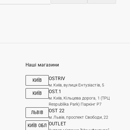
Наші магазини
OSTRIV
КИЇВ
м. Київ, вулиця Ентузіастів, 5
OST.1
КИЇВ
м. Київ, Кільцева дорога, 1 (ТРЦ
Respublika Park) Паркінг Р7
OST 22
ЛЬВІВ
м. Львів, проспект Свободи, 22
OUTLET
КИЇВ ОБЛ