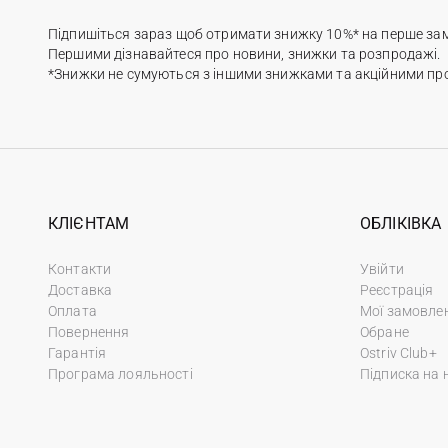
Підпишіться зараз щоб отримати знижку 10%* на перше за
Першими дізнавайтеся про новини, знижки та розпродажі.
*Знижки не сумуються з іншими знижками та акційними пр
КЛІЄНТАМ
ОБЛІКІВКА
Контакти
Увійти
Доставка
Реєстрація
Оплата
Мої замовле
Повернення
Обране
Гарантія
Ostriv Club+
Програма лояльності
Підписка на 