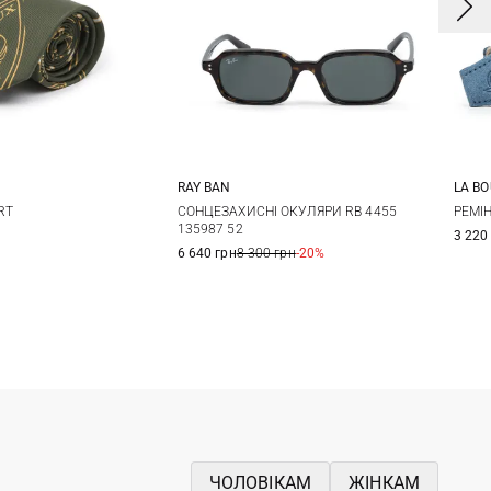
RAY BAN
LA B
One size
One size
RT
СОНЦЕЗАХИСНІ ОКУЛЯРИ RB 4455
РЕМIН
135987 52
3 220
6 640 грн
8 300 грн
-20%
ЧОЛОВІКАМ
ЖІНКАМ