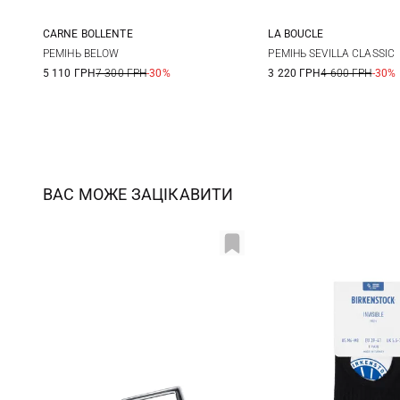
CARNE BOLLENTE
LA BOUCLE
100
110
M
РЕМIНЬ BELOW
РЕМIНЬ SEVILLA CLASSIC
5 110 ГРН
7 300 ГРН
-30%
3 220 ГРН
4 600 ГРН
-30%
ВАС МОЖЕ ЗАЦІКАВИТИ