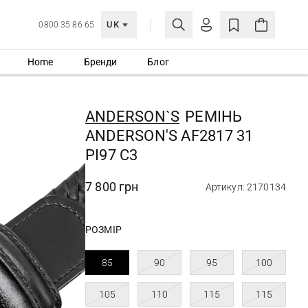
UK
0800 35 86 65
Home
Бренди
Блог
МОЯ ОБЛІКІВКА
УВІЙТИ
ANDERSON`S
РЕМІНЬ
Ще не зареєстровані?
ANDERSON'S AF2817 31
СТВОРИТИ ОБЛІКІВКУ
PI97 C3
7 800 грн
Артикул: 2170134
РОЗМІР
85
90
95
100
105
110
115
115