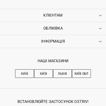
КЛІЄНТАМ
ОБЛІКІВКА
Контакти
Доставка
Оплата
ІНФОРМАЦІЯ
Увійти
Повернення
Реєстрація
Гарантія
Мої замовлення
Програма лояльності
Вакансії
Обране
Наші магазини
НАШІ МАГАЗИНИ
Ostriv Club+
Про OSTRIV
Підписка на новини
Рекомендації з догляду
КИЇВ
КИЇВ
ЛЬВІВ
КИЇВ ОБЛ
ВСТАНОВЛЮЙТЕ ЗАСТОСУНОК OSTRIV!