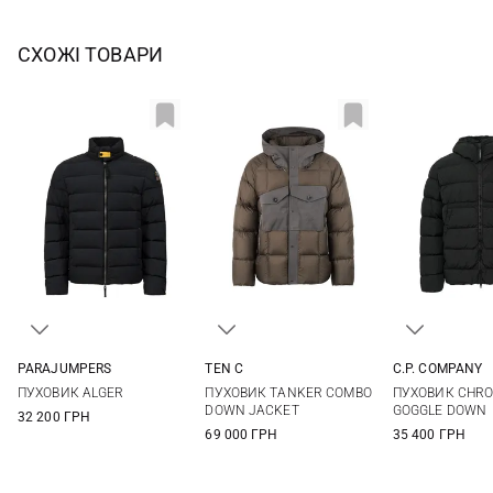
СХОЖІ ТОВАРИ
PARAJUMPERS
TEN C
C.P. COMPANY
M
L
XL
XXL
48
50
52
54
S
M
ПУХОВИК ALGER
ПУХОВИК TANKER COMBO
ПУХОВИК CHRO
3XL
XXL
DOWN JACKET
GOGGLE DOWN
32 200 ГРН
69 000 ГРН
35 400 ГРН