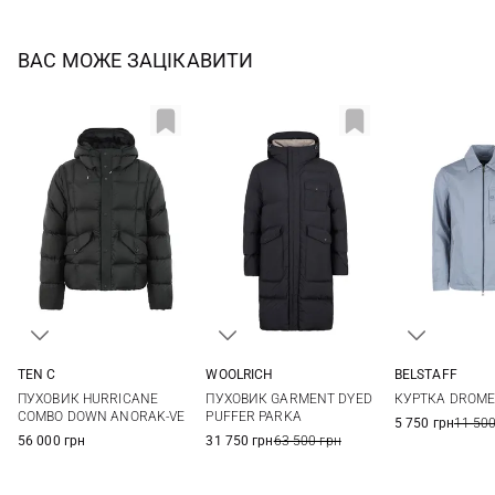
ВАС МОЖЕ ЗАЦІКАВИТИ
TEN C
WOOLRICH
BELSTAFF
50
52
54
M
L
XL
XXL
M
L
ПУХОВИК HURRICANE
ПУХОВИК GARMENT DYED
КУРТКА DROM
COMBO DOWN ANORAK-VE
PUFFER PARKA
5 750 грн
11 500
56 000 грн
31 750 грн
63 500 грн