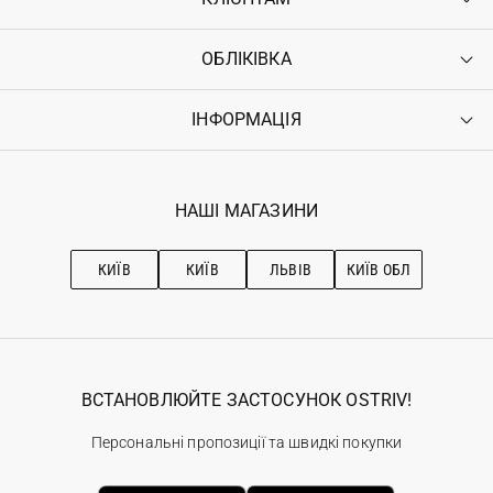
ОБЛІКІВКА
Контакти
Доставка
Оплата
ІНФОРМАЦІЯ
Увійти
Повернення
Реєстрація
Гарантія
Мої замовлення
Програма лояльності
Вакансії
Обране
Наші магазини
НАШІ МАГАЗИНИ
Ostriv Club+
Про OSTRIV
Підписка на новини
Рекомендації з догляду
КИЇВ
КИЇВ
ЛЬВІВ
КИЇВ ОБЛ
ВСТАНОВЛЮЙТЕ ЗАСТОСУНОК OSTRIV!
Персональні пропозиції та швидкі покупки