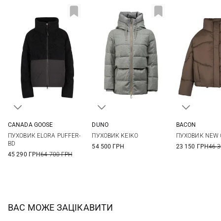
CANADA GOOSE
DUNO
BACON
S
M
L
38
40
42
44
S
M
ПУХОВИК ELORA PUFFER-
ПУХОВИК KEIKO
ПУХОВИК NEW 
46
BD
54 500 ГРН
23 150 ГРН
46 
45 290 ГРН
64 700 ГРН
ВАС МОЖЕ ЗАЦІКАВИТИ