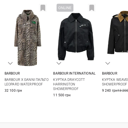
BARBOUR
BARBOUR INTERNATIONAL
BARBOUR
6
8
10
12
8
10
12
14
8
10
BARBOUR X GANNI ПАЛЬТО
КУРТКА DRAYCOTT
КУРТКА WEAVE
LEOPARD WATERPROOF
HARRINGTON
SHOWERPROOF
SHOWERPROOF
32 100 грн
9 240 грн
13 200
11 500 грн