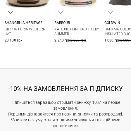
SHANGRI-LA HERITAGE
BARBOUR
GOLDWIN
58
59
60
S
M
L
XL
M
L
ШЛЯПА FURIA WESTERN
КАПЕЛЮХ LINFORD TRILBY
ПАНАМА GOLDW
HAT
SUMMER
INSULATED BUC
23 100 грн
2 240 грн
3 200 грн
1 080 грн
3 600 
-10% НА ЗАМОВЛЕННЯ ЗА ПІДПИСКУ
Підпишіться зараз щоб отримати знижку 10%* на перше
замовлення.
Першими дізнавайтеся про новини, знижки та розпродажі.
*Знижки не сумуються з іншими знижками та акційними
пропозиціями.