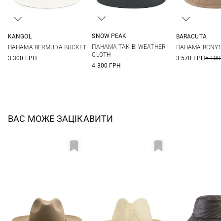
SNOW PEAK
KANGOL
BARACUTA
2
S
M
L
XL
M
L
ПАНАМА TAKIBI WEATHER
ПАНАМА BERMUDA BUCKET
ПАНАМА BCNY
CLOTH
3 300 ГРН
3 570 ГРН
5 100
4 300 ГРН
ВАС МОЖЕ ЗАЦІКАВИТИ