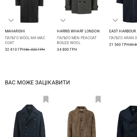
MAHARISHI
HARRIS WHARF LONDON
EAST HARBOUR
M
L
XL
48
50
52
54
48
50
ПАЛЬТО WOOL MA MAC
ПАЛЬТО MEN PEACOAT
ПАЛЬТО ARAN 
56
COAT
BOILED WOOL
21 560 ГРН
30 
32 410 ГРН
46 300 ГРН
34 800 ГРН
ВАС МОЖЕ ЗАЦІКАВИТИ