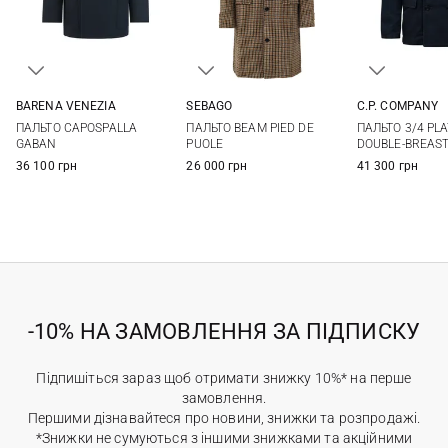
BARENA VENEZIA
SEBAGO
C.P. COMPANY
48
50
52
54
M
L
XL
M
L
ПАЛЬТО CAPOSPALLA
ПАЛЬТО BEAM PIED DE
ПАЛЬТО 3/4 PL
56
58
GABAN
PUOLE
DOUBLE-BREAS
36 100 грн
26 000 грн
41 300 грн
-10% НА ЗАМОВЛЕННЯ ЗА ПІДПИСКУ
Підпишіться зараз щоб отримати знижку 10%* на перше
замовлення.
Першими дізнавайтеся про новини, знижки та розпродажі.
*Знижки не сумуються з іншими знижками та акційними