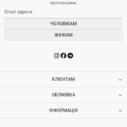
пропозиціями.
ЧОЛОВІКАМ
ЖІНКАМ
КЛІЄНТАМ
ОБЛІКІВКА
Контакти
Доставка
Оплата
ІНФОРМАЦІЯ
Увійти
Повернення
Реєстрація
Гарантія
Мої замовлення
Програма лояльності
Вакансії