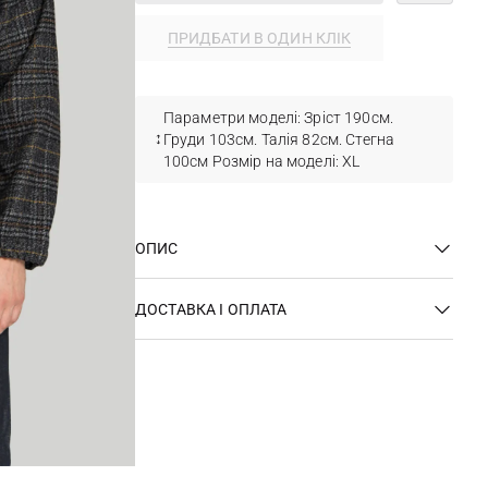
ПРИДБАТИ В ОДИН КЛІК
Параметри моделі: Зріст 190см.
Груди 103см. Талія 82см. Стегна
100см Розмір на моделі: ХL
ОПИС
ДОСТАВКА І ОПЛАТА