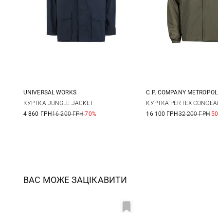
UNIVERSAL WORKS
C.P. COMPANY METROPOL
M
L
XL
XXL
M
L
КУРТКА JUNGLE JACKET
КУРТКА PERTEX CONCEA
4 860 ГРН
16 200 ГРН
-70%
16 100 ГРН
32 200 ГРН
-5
3XL
ВАС МОЖЕ ЗАЦІКАВИТИ