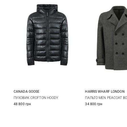
CANADA GOOSE
HARRIS WHARF LONDON
S
M
L
XL
48
50
ПУХОВИК CROFTON HOODY
ПАЛЬТО MEN PEACOAT BO
48 800 грн
34 800 грн
XXL
3XL
56