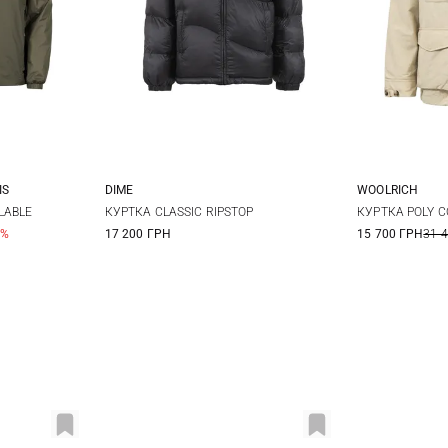
IS
DIME
WOOLRICH
XL
XXL
XS
S
M
L
L
LABLE
КУРТКА CLASSIC RIPSTOP
КУРТКА POLY 
0%
17 200 ГРН
15 700 ГРН
31 