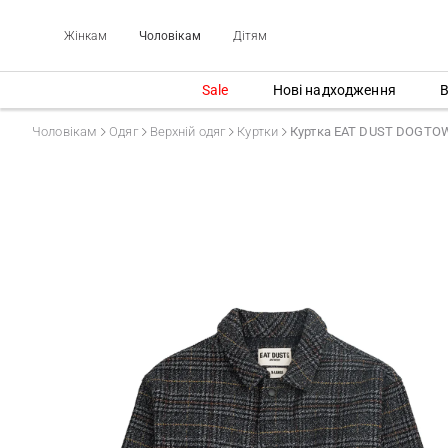
Жінкам
Чоловікам
Дітям
Sale
Нові надходження
В
Чоловікам
Одяг
Верхній одяг
Куртки
Куртка EAT DUST DOGTO