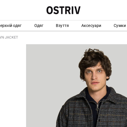
ерхній одяг
Одяг
Взуття
Аксесуари
Сумки
WN JACKET