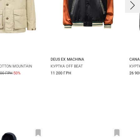
DEUS EX MACHINА
CANA
M
L
XL
XXL
COTTON MOUNTAIN
КУРТКА OFF BEAT
КУРТ
400 ГРН
-50%
11 200 ГРН
26 90
3XL