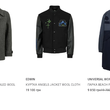
UNIVERSAL WO
EDWIN
M
52
54
S
M
L
XL
ПАРКА BEACH P
ILED WOOL
КУРТКА ANGELS JACKET WOOL CLOTH
9 850 грн
19 700
19 100 грн
XXL