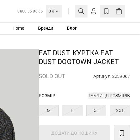
UK
0800 35 86 65
Home
Бренди
Блог
МОЯ ОБЛІКІВКА
УВІЙТИ
EAT DUST
КУРТКА EAT
Ще не зареєстровані?
DUST DOGTOWN JACKET
СТВОРИТИ ОБЛІКІВКУ
SOLD OUT
Артикул: 2239067
РОЗМІР
ТАБЛИЦЯ РОЗМІРІВ
M
L
XL
XXL
ДОДАТИ ДО КОШИКУ