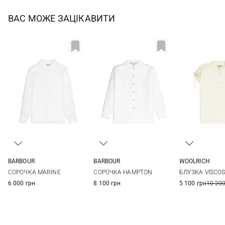
ВАС МОЖЕ ЗАЦІКАВИТИ
BARBOUR
BARBOUR
WOOLRICH
8
10
12
14
6
8
10
12
XS
S
СОРОЧКА HAMPTON
СОРОЧКА MARINE
БЛУЗКА VISCOS
16
14
16
8 100 грн
6 000 грн
5 100 грн
10 200