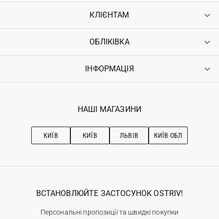
КЛІЄНТАМ
ОБЛІКІВКА
Контакти
Доставка
Оплата
ІНФОРМАЦІЯ
Увійти
Повернення
Реєстрація
Гарантія
Мої замовлення
Програма лояльності
Вакансії
Обране
Наші магазини
НАШІ МАГАЗИНИ
Ostriv Club+
Про OSTRIV
Підписка на новини
Рекомендації з догляду
КИЇВ
КИЇВ
ЛЬВІВ
КИЇВ ОБЛ
ВСТАНОВЛЮЙТЕ ЗАСТОСУНОК OSTRIV!
Персональні пропозиції та швидкі покупки