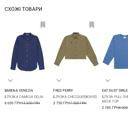
СХОЖІ ТОВАРИ
BARENA VENEZIA
FRED PERRY
EAT DUST GIRLS
38
40
42
44
6
8
10
12
XS
S
БЛУЗКА CAMICIA DELIA
БЛУЗКА CHECQUERBOARD
БЛУЗА PULL O
NECK TOP
6 650 ГРН
13 300 ГРН
3 750 ГРН
7 500 ГРН
2 760 ГРН
6 900