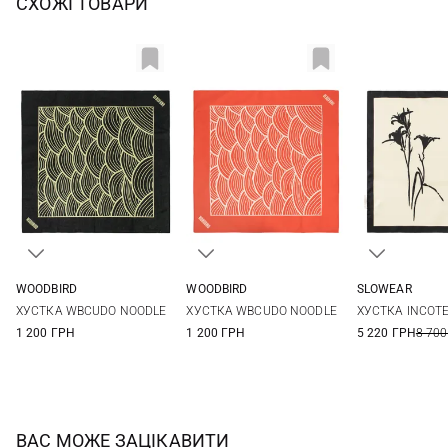
СХОЖІ ТОВАРИ
WOODBIRD
WOODBIRD
SLOWEAR
One size
One size
One si
ХУСТКА WBCUDO NOODLE
ХУСТКА WBCUDO NOODLE
ХУСТКА INCOT
1 200 ГРН
1 200 ГРН
5 220 ГРН
8 700
ВАС МОЖЕ ЗАЦІКАВИТИ