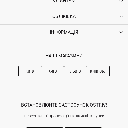
КЛІЄНТАМ
ОБЛІКІВКА
Контакти
Доставка
Оплата
ІНФОРМАЦІЯ
Увійти
Повернення
Реєстрація
Гарантія
Мої замовлення
Програма лояльності
Вакансії
Обране
Наші магазини
НАШІ МАГАЗИНИ
Ostriv Club+
Про OSTRIV
Підписка на новини
Рекомендації з догляду
КИЇВ
КИЇВ
ЛЬВІВ
КИЇВ ОБЛ
ВСТАНОВЛЮЙТЕ ЗАСТОСУНОК OSTRIV!
Персональні пропозиції та швидкі покупки