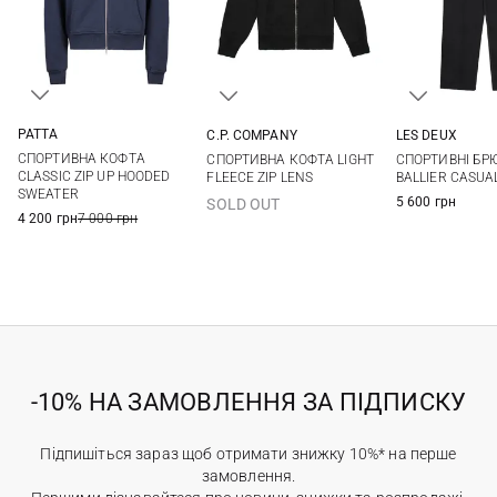
PATTA
C.P. COMPANY
LES DEUX
XS
S
M
L
M
L
XL
XXL
S
M
СПОРТИВНА КОФТА
СПОРТИВНА КОФТА LIGHT
СПОРТИВНІ БР
XL
XXL
3XL
XXL
CLASSIC ZIP UP HOODED
FLEECE ZIP LENS
BALLIER CASUA
SWEATER
5 600 грн
SOLD OUT
4 200 грн
7 000 грн
-10% НА ЗАМОВЛЕННЯ ЗА ПІДПИСКУ
Підпишіться зараз щоб отримати знижку 10%* на перше
замовлення.