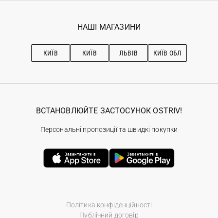
Гарантія
Мої замовлення
Програма лояльності
Вакансії
Обране
Наші магазини
НАШІ МАГАЗИНИ
Ostriv Club+
Про OSTRIV
Підписка на новини
Рекомендації з догляду
КИЇВ
КИЇВ
ЛЬВІВ
КИЇВ ОБЛ
ВСТАНОВЛЮЙТЕ ЗАСТОСУНОК OSTRIV!
Персональні пропозиції та швидкі покупки
Політика конфіденційності
Публічний договір