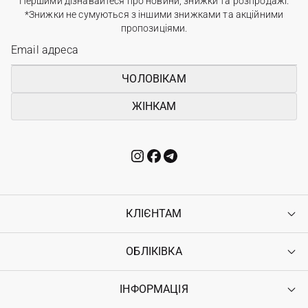
Першими дізнавайтеся про новини, знижки та розпродажі.
*Знижки не сумуються з іншими знижками та акційними
пропозиціями.
ЧОЛОВІКАМ
ЖІНКАМ
КЛІЄНТАМ
ОБЛІКІВКА
Контакти
Доставка
Оплата
ІНФОРМАЦІЯ
Увійти
Повернення
Реєстрація