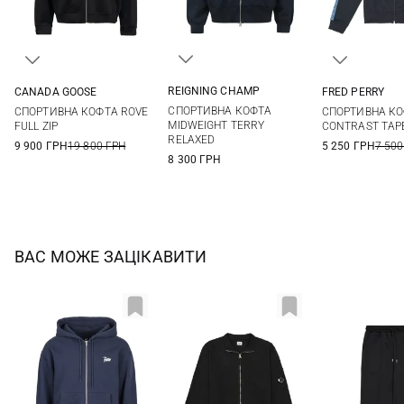
REIGNING CHAMP
CANADA GOOSE
FRED PERRY
S
M
L
XL
S
M
L
XL
S
M
СПОРТИВНА КОФТА
СПОРТИВНА КОФТА ROVE
СПОРТИВНА К
XXL
XXL
XXL
MIDWEIGHT TERRY
FULL ZIP
CONTRAST TAP
RELAXED
9 900 ГРН
19 800 ГРН
5 250 ГРН
7 500
8 300 ГРН
ВАС МОЖЕ ЗАЦІКАВИТИ