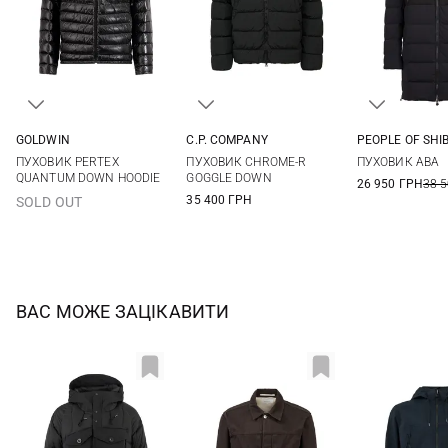
GOLDWIN
C.P. COMPANY
PEOPLE OF SHI
S
M
L
XL
S
M
L
XL
48
50
ПУХОВИК PERTEX
ПУХОВИК CHROME-R
ПУХОВИК ABA
XXL
QUANTUM DOWN HOODIE
GOGGLE DOWN
26 950 ГРН
38 
35 400 ГРН
SOLD OUT
ВАС МОЖЕ ЗАЦІКАВИТИ