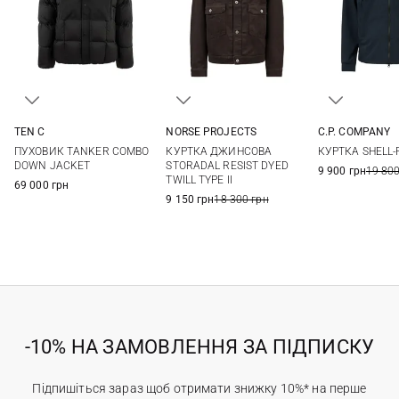
TEN C
NORSE PROJECTS
C.P. COMPANY
48
50
52
54
M
L
XL
XXL
46
48
ПУХОВИК TANKER COMBO
КУРТКА ДЖИНСОВА
КУРТКА SHELL-
54
56
DOWN JACKET
STORADAL RESIST DYED
9 900 грн
19 800
TWILL TYPE II
69 000 грн
9 150 грн
18 300 грн
-10% НА ЗАМОВЛЕННЯ ЗА ПІДПИСКУ
Підпишіться зараз щоб отримати знижку 10%* на перше