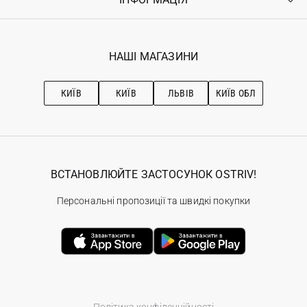
Повернення
Реєстрація
Гарантія
Мої замовлення
Програма лояльності
Вакансії
Обране
Наші магазини
НАШІ МАГАЗИНИ
Ostriv Club+
Про OSTRIV
Підписка на новини
Рекомендації з догляду
КИЇВ
КИЇВ
ЛЬВІВ
КИЇВ ОБЛ
ВСТАНОВЛЮЙТЕ ЗАСТОСУНОК OSTRIV!
Персональні пропозиції та швидкі покупки