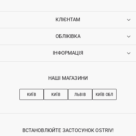
КЛІЄНТАМ
ОБЛІКІВКА
Контакти
Доставка
Оплата
ІНФОРМАЦІЯ
Увійти
Повернення
Реєстрація
Гарантія
Мої замовлення
Програма лояльності
Вакансії
Обране
Наші магазини
НАШІ МАГАЗИНИ
Ostriv Club+
Про OSTRIV
Підписка на новини
Рекомендації з догляду
КИЇВ
КИЇВ
ЛЬВІВ
КИЇВ ОБЛ
ВСТАНОВЛЮЙТЕ ЗАСТОСУНОК OSTRIV!