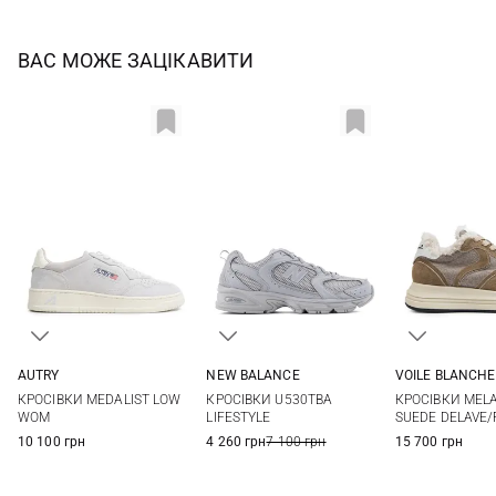
ВАС МОЖЕ ЗАЦІКАВИТИ
AUTRY
NEW BALANCE
VOILE BLANCHE
36
37
38
39
4 US
4,5 US
5 US
5,5 US
36
37
КРОСІВКИ MEDALIST LOW
КРОСІВКИ U530TBA
КРОСІВКИ MELA
40
41
6 US
6,5 US
7 US
7,5 US
40
41
WOM
LIFESTYLE
SUEDE DELAVE/
8 US
10 100 грн
4 260 грн
7 100 грн
15 700 грн