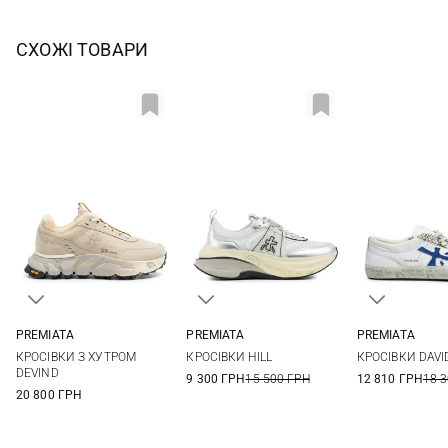
СХОЖІ ТОВАРИ
PREMIATA
PREMIATA
PREMIATA
36
37
38
39
36
37
38
39
36
37
КРОСІВКИ З ХУТРОМ
КРОСІВКИ HILL
КРОСІВКИ DAVI
40
41
42
40
41
40
41
DEVIND
9 300 ГРН
15 500 ГРН
12 810 ГРН
18 
20 800 ГРН