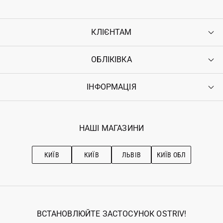
КЛІЄНТАМ
ОБЛІКІВКА
Контакти
Доставка
Оплата
ІНФОРМАЦІЯ
Увійти
Повернення
Реєстрація
Гарантія
Мої замовлення
Програма лояльності
Вакансії
Обране
Наші магазини
НАШІ МАГАЗИНИ
Ostriv Club+
Про OSTRIV
Підписка на новини
Рекомендації з догляду
КИЇВ
КИЇВ
ЛЬВІВ
КИЇВ ОБЛ
ВСТАНОВЛЮЙТЕ ЗАСТОСУНОК OSTRIV!