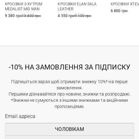
42
43
44
45
40
41
42
43
8 UK
8,5 UK
КРОСІВКИ З ХУТРОМ
КРОСІВКИ ELAN SALA
КРОСІВКИ XT-E
44
45
46
10 UK
10,5 UK
MEDALIST MID MAN
LEATHER
6 800 грн
9 380 грн
13 400 грн
4 550 грн
9 100 грн
-10% НА ЗАМОВЛЕННЯ ЗА ПІДПИСКУ
Підпишіться зараз щоб отримати знижку 10%* на перше
замовлення.
Першими дізнавайтеся про новини, знижки та розпродажі.
*Знижки не сумуються з іншими знижками та акційними
пропозиціями.
ЧОЛОВІКАМ