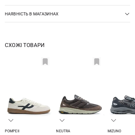
НАЯВНІСТЬ В МАГАЗИНАХ
СХОЖІ ТОВАРИ
POMPEII
NEUTRA
MIZUNO
41
42
43
44
40
41
42
43
7,5 UK
8 UK
8