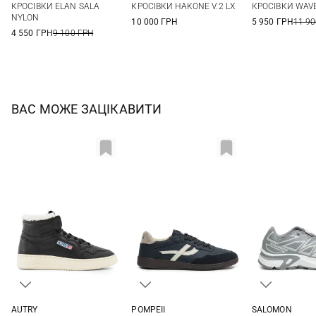
КРОСІВКИ ELAN SALA
КРОСІВКИ HAKONE V.2 LX
КРОСІВКИ WAVE
45
44
45
46
9,5 UK
10 UK
1
NYLON
10 000 ГРН
5 950 ГРН
11 90
12 UK
4 550 ГРН
9 100 ГРН
ВАС МОЖЕ ЗАЦІКАВИТИ
AUTRY
POMPEII
SALOMON