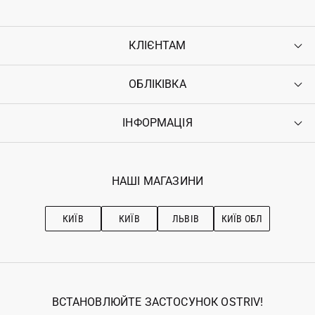
КЛІЄНТАМ
ОБЛІКІВКА
Контакти
Доставка
Оплата
ІНФОРМАЦІЯ
Увійти
Повернення
Реєстрація
Гарантія
Мої замовлення
Програма лояльності
Вакансії
Обране
Наші магазини
НАШІ МАГАЗИНИ
Ostriv Club+
Про OSTRIV
Підписка на новини
Рекомендації з догляду
КИЇВ
КИЇВ
ЛЬВІВ
КИЇВ ОБЛ
ВСТАНОВЛЮЙТЕ ЗАСТОСУНОК OSTRIV!