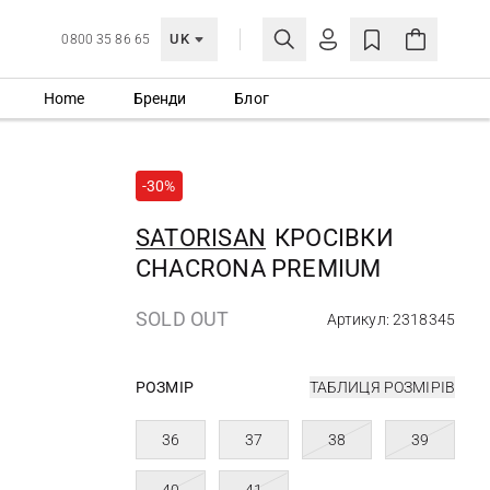
UK
0800 35 86 65
Home
Бренди
Блог
МОЯ ОБЛІКІВКА
УВІЙТИ
-30%
Ще не зареєстровані?
СТВОРИТИ ОБЛІКІВКУ
SATORISAN
КРОСІВКИ
CHACRONA PREMIUM
SOLD OUT
Артикул: 2318345
РОЗМІР
ТАБЛИЦЯ РОЗМІРІВ
36
37
38
39