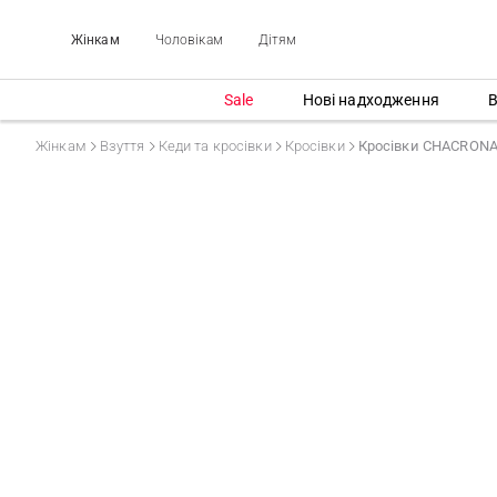
Жінкам
Чоловікам
Дітям
Sale
Нові надходження
В
Жінкам
Взуття
Кеди та кросівки
Кросівки
Кросівки CHACRON