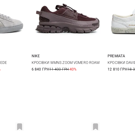
NIKE
PREMIATA
38
39
6 US
6,5 US
7 US
7,5 US
36
3
UEDE
КРОСІВКИ WMNS ZOOM VOMERO ROAM
КРОСІВКИ DAVI
%
6 840 ГРН
11 400 ГРН
-40%
12 810 ГРН
18 
8 US
40
4