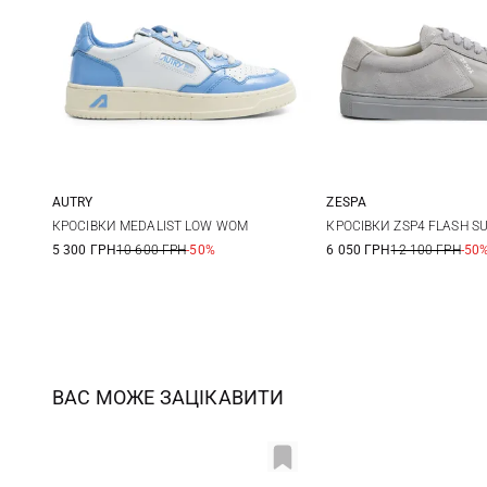
AUTRY
ZESPA
37
38
39
40
36
37
КРОСІВКИ MEDALIST LOW WOM
КРОСІВКИ ZSP4 FLASH S
5 300 ГРН
10 600 ГРН
-50%
6 050 ГРН
12 100 ГРН
-50
40
41
ВАС МОЖЕ ЗАЦІКАВИТИ